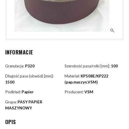
INFORMACJE
Granulacja:
P320
Szerokość pasa/rolki [mm]:
100
Długość pasa (obwód) [mm]:
Materiał:
KP508E/KP222
1500
(pap.maszyn.VSM)
Podkład:
Papier
Producent:
VSM
Grupa:
PASY PAPIER
MASZYNOWY
OPIS