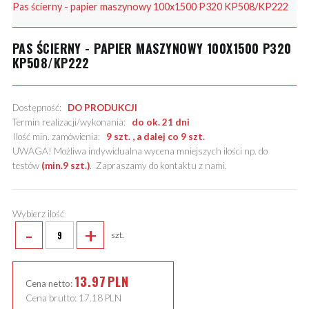
Pas ścierny - papier maszynowy 100x1500 P320 KP508/KP222
PAS ŚCIERNY - PAPIER MASZYNOWY 100X1500 P320
KP508/KP222
Dostępność:
DO PRODUKCJI
Termin realizacji/wykonania:
do ok. 21 dni
Ilość min. zamówienia:
9 szt. , a dalej co 9 szt.
UWAGA! Możliwa indywidualna wycena mniejszych ilości np. do
testów
(min.9 szt.)
.
Zapraszamy do kontaktu z nami
.
Wybierz ilość
-
+
szt.
13.97
PLN
Cena netto:
Cena brutto:
17.18
PLN