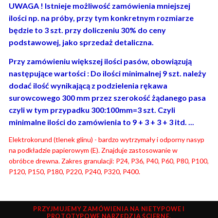
UWAGA ! Istnieje możliwość zamówienia mniejszej
ilości np. na próby, przy tym konkretnym rozmiarze
będzie to 3 szt. przy doliczeniu 30% do ceny
podstawowej, jako sprzedaż detaliczna.
Przy zamówieniu większej ilości pasów, obowiązują
następujące wartości : Do ilości minimalnej 9 szt. należy
dodać ilość wynikającą z podzielenia rękawa
surowcowego 300 mm przez szerokość żądanego pasa
czyli w tym przypadku 300:100mm=3 szt. Czyli
minimalne ilości do zamówienia to 9 + 3 + 3 + 3 itd. ...
Elektrokorund (tlenek glinu) - bardzo wytrzymały i odporny nasyp
na podkładzie papierowym (E). Znajduje zastosowanie w
obróbce
drewna. Zakres granulacji: P24, P36, P40, P60, P80, P100,
P120, P150, P180, P220, P240, P320, P400.
PRZYJMUJEMY ZAMÓWIENIA NA NIETYPOWE I
PROTOTYPOWE NARZĘDZIA ŚCIERNE.