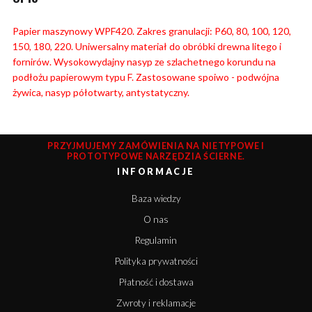
Papier maszynowy WPF420. Zakres granulacji: P60, 80, 100, 120,
150, 180, 220. Uniwersalny materiał do obróbki drewna litego i
fornirów. Wysokowydajny nasyp ze szlachetnego korundu na
podłożu papierowym typu F. Zastosowane spoiwo - podwójna
żywica, nasyp półotwarty, antystatyczny.
PRZYJMUJEMY ZAMÓWIENIA NA NIETYPOWE I
PROTOTYPOWE NARZĘDZIA ŚCIERNE.
INFORMACJE
Baza wiedzy
O nas
Regulamin
Polityka prywatności
Płatność i dostawa
Zwroty i reklamacje