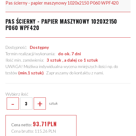
Pas ścierny - papier maszynowy 1020x2150 P060 WPF420
PAS ŚCIERNY - PAPIER MASZYNOWY 1020X2150
P060 WPF420
Dostępność:
Dostępny
Termin realizacji/wykonania:
do ok. 7 dni
Ilość min. zamówienia:
3 sztuk , a dalej co 1 sztuk
UWAGA! Możliwa indywidualna wycena mniejszych ilości np. do
testów
(min.1 sztuk)
.
Zapraszamy do kontaktu z nami
.
Wybierz ilość
-
+
sztuk
93.71
PLN
Cena netto:
Cena brutto:
115.26
PLN