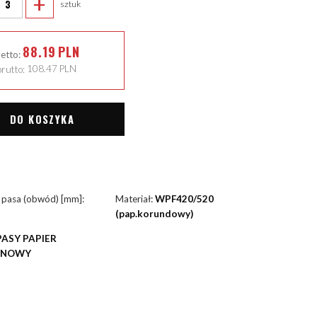
+
sztuk
88.19
PLN
netto:
rutto:
108.47
PLN
DO KOSZYKA
 pasa (obwód) [mm]:
Materiał:
WPF420/520
(pap.korundowy)
PASY PAPIER
YNOWY