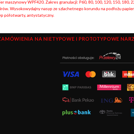
er maszynowy WPF420. Zakres granulacji: P60, 80, 100, 120, 150, 180, 22
nirów. Wysokowydajny nasyp ze szlachetnego korundu na podłożu papie
p półotwarty, antystatyczny.
ZAMÓWIENIA NA NIETYPOWE I PROTOTYPOWE NARZĘ