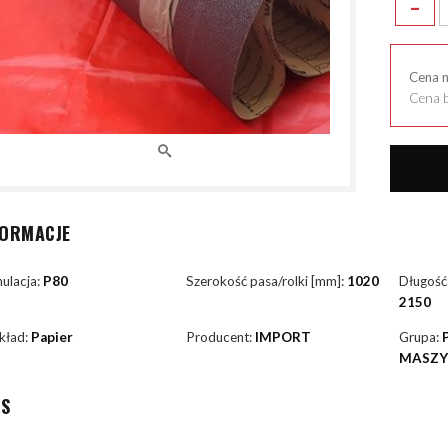
-
Cena 
Cena b
FORMACJE
ulacja:
P80
Szerokość pasa/rolki [mm]:
1020
Długość
2150
kład:
Papier
Producent:
IMPORT
Grupa:
MASZ
IS