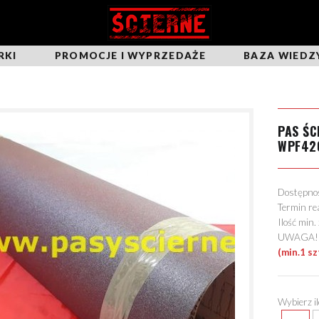
RKI
PROMOCJE I WYPRZEDAŻE
BAZA WIEDZ
PAS ŚC
WPF42
Dostępn
Termin re
Ilość min
UWAGA! Mo
(min.1 sz
Wybierz i