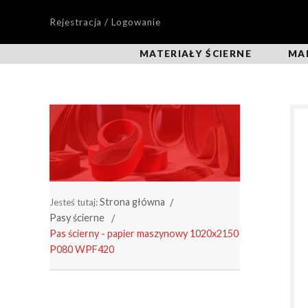
Rejestracja / Logowanie
MATERIAŁY ŚCIERNE
MA
Strona główna
Jesteś tutaj:
Pasy ścierne
Pas ścierny - papier maszynowy 1020x2150
P080 WPF420