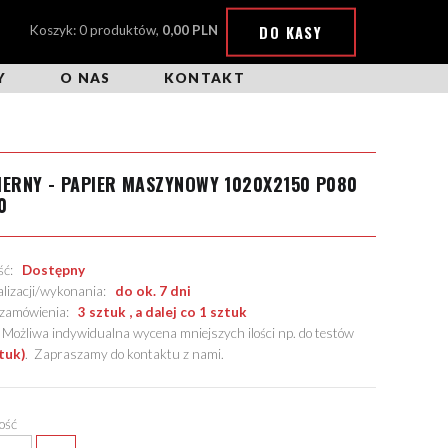
DO KASY
Koszyk: 0 produktów,
0,00 PLN
Y
O NAS
KONTAKT
IERNY - PAPIER MASZYNOWY 1020X2150 P080
0
ość:
Dostępny
alizacji/wykonania:
do ok. 7 dni
. zamówienia:
3 sztuk , a dalej co 1 sztuk
żliwa indywidualna wycena mniejszych ilości np. do testów
tuk)
.
Zapraszamy do kontaktu z nami
.
lość