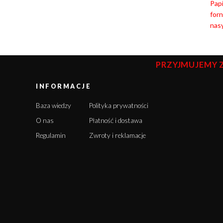
Papi
for
nasy
PRZYJMUJEMY 
INFORMACJE
Baza wiedzy
Polityka prywatności
O nas
Płatność i dostawa
Regulamin
Zwroty i reklamacje