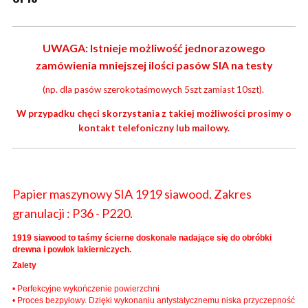
UWAGA: Istnieje możliwość jednorazowego
zamówienia mniejszej ilości pasów SIA na testy
(np. dla pasów szerokotaśmowych 5szt zamiast 10szt).
W przypadku chęci skorzystania z takiej możliwości prosimy o
kontakt telefoniczny lub mailowy.
Papier maszynowy SIA 1919 siawood. Zakres
granulacji : P36 - P220.
1919 siawood to taśmy ścierne doskonale nadające się do obróbki
drewna i powłok lakierniczych.
Zalety
• Perfekcyjne wykończenie powierzchni
• Proces bezpyłowy. Dzięki wykonaniu antystatycznemu niska przyczepność