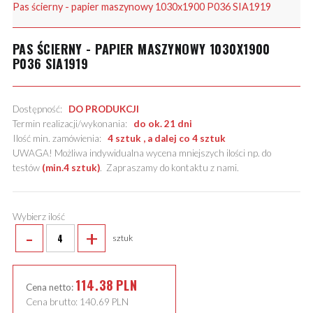
Pas ścierny - papier maszynowy 1030x1900 P036 SIA1919
PAS ŚCIERNY - PAPIER MASZYNOWY 1030X1900
P036 SIA1919
Dostępność:
DO PRODUKCJI
Termin realizacji/wykonania:
do ok. 21 dni
Ilość min. zamówienia:
4 sztuk , a dalej co 4 sztuk
UWAGA! Możliwa indywidualna wycena mniejszych ilości np. do
testów
(min.4 sztuk)
.
Zapraszamy do kontaktu z nami
.
Wybierz ilość
-
+
sztuk
114.38
PLN
Cena netto:
Cena brutto:
140.69
PLN