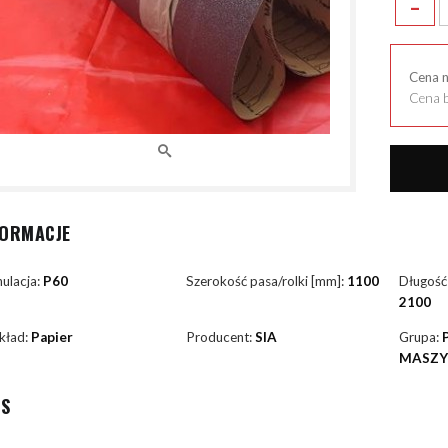
-
Cena 
Cena b
FORMACJE
ulacja:
P60
Szerokość pasa/rolki [mm]:
1100
Długość
2100
kład:
Papier
Producent:
SIA
Grupa:
MASZ
IS