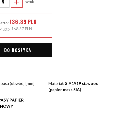
+
sztuk
136.89
PLN
netto:
rutto:
168.37
PLN
DO KOSZYKA
 pasa (obwód) [mm]:
Materiał:
SIA1919 siawood
(papier masz.SIA)
PASY PAPIER
YNOWY