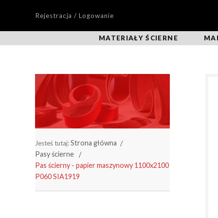
Rejestracja / Logowanie
MATERIAŁY ŚCIERNE
MA
Strona główna
Jesteś tutaj:
Pasy ścierne
Pas ścierny - papier maszynowy 1100x2100
P060 SIA1919