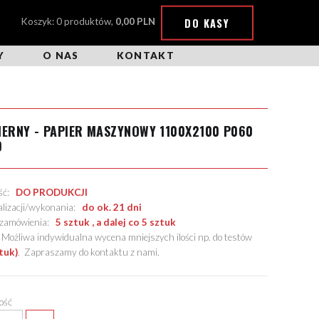
DO KASY
Koszyk: 0 produktów,
0,00 PLN
Y
O NAS
KONTAKT
IERNY - PAPIER MASZYNOWY 1100X2100 P060
9
ość:
DO PRODUKCJI
alizacji/wykonania:
do ok. 21 dni
. zamówienia:
5 sztuk , a dalej co 5 sztuk
żliwa indywidualna wycena mniejszych ilości np. do testów
tuk)
.
Zapraszamy do kontaktu z nami
.
lość