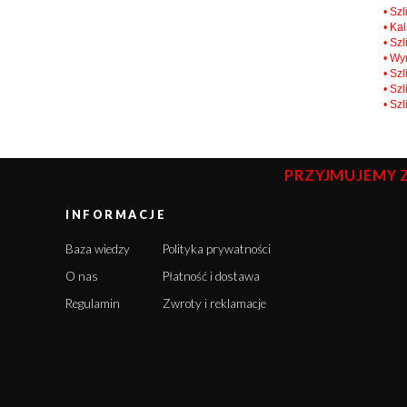
• Sz
• Ka
• Sz
• Wy
• Sz
• Sz
• Sz
PRZYJMUJEMY 
INFORMACJE
Baza wiedzy
Polityka prywatności
O nas
Płatność i dostawa
Regulamin
Zwroty i reklamacje