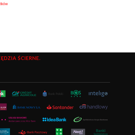
atków
DZIA ŚCIERNE.