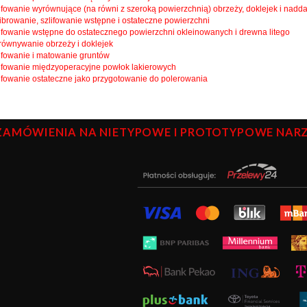
lifowanie wyrównujące (na równi z szeroką powierzchnią) obrzeży, doklejek i nadd
librowanie, szlifowanie wstępne i ostateczne powierzchni
lifowanie wstępne do ostatecznego powierzchni okleinowanych i drewna litego
równywanie obrzeży i doklejek
lifowanie i matowanie gruntów
lifowanie międzyoperacyjne powłok lakierowych
lifowanie ostateczne jako przygotowanie do polerowania
ZAMÓWIENIA NA NIETYPOWE I PROTOTYPOWE NARZĘ