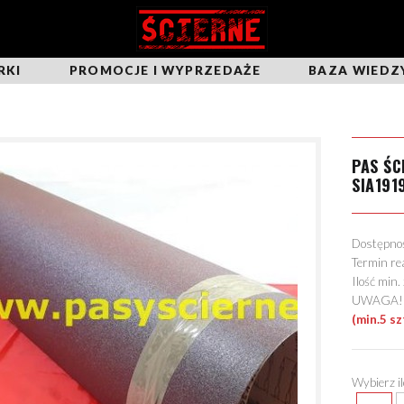
RKI
PROMOCJE I WYPRZEDAŻE
BAZA WIEDZ
PAS ŚC
SIA191
Dostępn
Termin re
Ilość min
UWAGA! Mo
(min.5 sz
Wybierz i