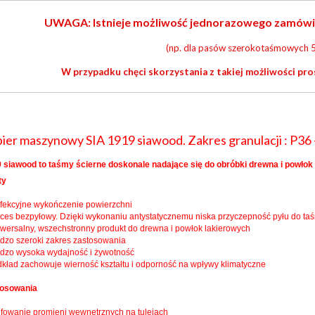
UWAGA: Istnieje możliwość jednorazowego zamówieni
(np. dla pasów szerokotaśmowych 5
W przypadku chęci skorzystania z takiej możliwości pro
ier maszynowy SIA 1919 siawood. Zakres granulacji : P36 
 siawood to taśmy ścierne doskonale nadające się do obróbki drewna i powłok 
ty
rfekcyjne wykończenie powierzchni
oces bezpyłowy. Dzięki wykonaniu antystatycznemu niska przyczepność pyłu do ta
iwersalny, wszechstronny produkt do drewna i powłok lakierowych
rdzo szeroki zakres zastosowania
rdzo wysoka wydajność i żywotność
dkład zachowuje wierność kształtu i odporność na wpływy klimatyczne
tosowania
lifowanie promieni wewnętrznych na tulejach