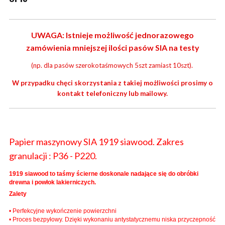
UWAGA: Istnieje możliwość jednorazowego
zamówienia mniejszej ilości pasów SIA na testy
(np. dla pasów szerokotaśmowych 5szt zamiast 10szt).
W przypadku chęci skorzystania z takiej możliwości prosimy o
kontakt telefoniczny lub mailowy.
Papier maszynowy SIA 1919 siawood. Zakres
granulacji : P36 - P220.
1919 siawood to taśmy ścierne doskonale nadające się do obróbki
drewna i powłok lakierniczych.
Zalety
• Perfekcyjne wykończenie powierzchni
• Proces bezpyłowy. Dzięki wykonaniu antystatycznemu niska przyczepność