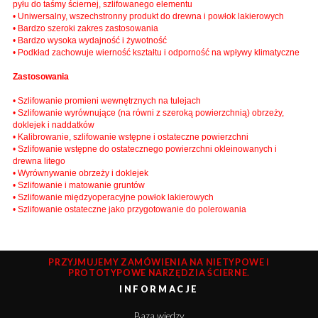
pyłu do taśmy ściernej, szlifowanego elementu
• Uniwersalny, wszechstronny produkt do drewna i powłok lakierowych
• Bardzo szeroki zakres zastosowania
• Bardzo wysoka wydajność i żywotność
• Podkład zachowuje wierność kształtu i odporność na wpływy klimatyczne
Zastosowania
• Szlifowanie promieni wewnętrznych na tulejach
• Szlifowanie wyrównujące (na równi z szeroką powierzchnią) obrzeży,
doklejek i naddatków
• Kalibrowanie, szlifowanie wstępne i ostateczne powierzchni
• Szlifowanie wstępne do ostatecznego powierzchni okleinowanych i
drewna litego
• Wyrównywanie obrzeży i doklejek
• Szlifowanie i matowanie gruntów
• Szlifowanie międzyoperacyjne powłok lakierowych
• Szlifowanie ostateczne jako przygotowanie do polerowania
PRZYJMUJEMY ZAMÓWIENIA NA NIETYPOWE I
PROTOTYPOWE NARZĘDZIA ŚCIERNE.
INFORMACJE
Baza wiedzy