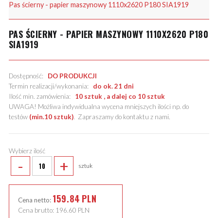
Pas ścierny - papier maszynowy 1110x2620 P180 SIA1919
PAS ŚCIERNY - PAPIER MASZYNOWY 1110X2620 P180
SIA1919
Dostępność:
DO PRODUKCJI
Termin realizacji/wykonania:
do ok. 21 dni
Ilość min. zamówienia:
10 sztuk , a dalej co 10 sztuk
UWAGA! Możliwa indywidualna wycena mniejszych ilości np. do
testów
(min.10 sztuk)
.
Zapraszamy do kontaktu z nami
.
Wybierz ilość
-
+
sztuk
159.84
PLN
Cena netto:
Cena brutto:
196.60
PLN