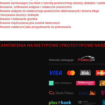
lifowanie wyrównujące (na równi z szeroką powierzchnią) obrzeży, doklejek i nadd
librowanie, szlifowanie wstępne i ostateczne powierzchni
lifowanie wstępne do ostatecznego powierzchni okleinowanych i drewna litego
równywanie obrzeży i doklejek
lifowanie i matowanie gruntów
lifowanie międzyoperacyjne powłok lakierowych
lifowanie ostateczne jako przygotowanie do polerowania
ZAMÓWIENIA NA NIETYPOWE I PROTOTYPOWE NARZĘ