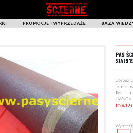
RKI
PROMOCJE I WYPRZEDAŻE
BAZA WIEDZ
PAS ŚC
SIA191
Dostępn
Termin re
Ilość min
UWAGA! Mo
(min.10 
Wybierz i