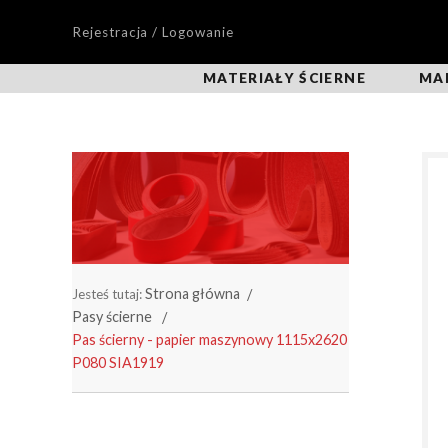
Rejestracja / Logowanie
MATERIAŁY ŚCIERNE
MA
Strona główna
Jesteś tutaj:
Pasy ścierne
Pas ścierny - papier maszynowy 1115x2620
P080 SIA1919