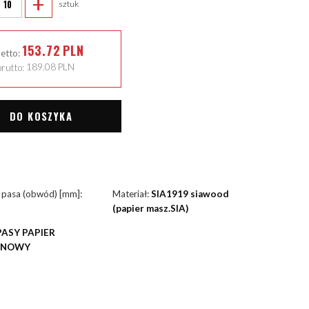
+
sztuk
153.72
PLN
netto:
rutto:
189.08
PLN
DO KOSZYKA
 pasa (obwód) [mm]:
Materiał:
SIA1919 siawood
(papier masz.SIA)
PASY PAPIER
YNOWY