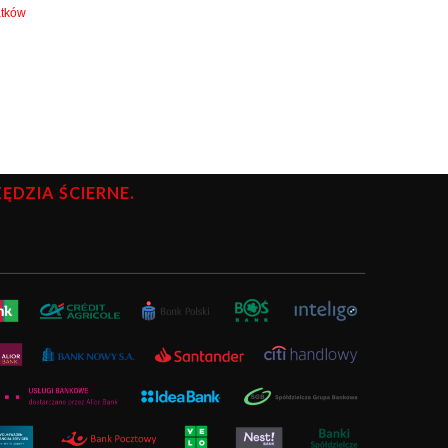
atków
DZIA ŚCIERNE.