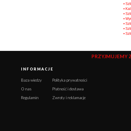
• Sz
• Ka
• Sz
• Wy
• Sz
• Sz
• Sz
PRZYJMUJEMY 
INFORMACJE
Baza wiedzy
Polityka prywatności
O nas
Płatność i dostawa
Regulamin
Zwroty i reklamacje