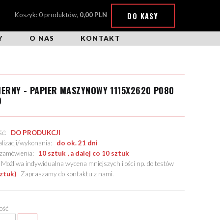
DO KASY
Koszyk: 0 produktów,
0,00 PLN
Y
O NAS
KONTAKT
IERNY - PAPIER MASZYNOWY 1115X2620 P080
9
ość:
DO PRODUKCJI
alizacji/wykonania:
do ok. 21 dni
. zamówienia:
10 sztuk , a dalej co 10 sztuk
żliwa indywidualna wycena mniejszych ilości np. do testów
sztuk)
.
Zapraszamy do kontaktu z nami
.
lość