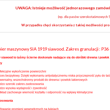
UWAGA: Istnieje możliwość jednorazowego zamówieni
(np. dla pasów szerokotaśmowych 5
W przypadku chęci skorzystania z takiej możliwości pro
ier maszynowy SIA 1919 siawood. Zakres granulacji : P36 
 siawood to taśmy ścierne doskonale nadające się do obróbki drewna i powłok 
ty
rfekcyjne wykończenie powierzchni
oces bezpyłowy. Dzięki wykonaniu antystatycznemu niska przyczepność pyłu do ta
iwersalny, wszechstronny produkt do drewna i powłok lakierowych
rdzo szeroki zakres zastosowania
rdzo wysoka wydajność i żywotność
dkład zachowuje wierność kształtu i odporność na wpływy klimatyczne
tosowania
lifowanie promieni wewnętrznych na tulejach