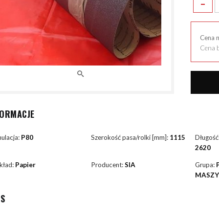
-
Cena 
Cena b
FORMACJE
ulacja:
P80
Szerokość pasa/rolki [mm]:
1115
Długość
2620
kład:
Papier
Producent:
SIA
Grupa:
MASZ
IS