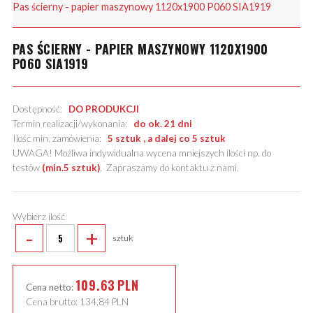
Pas ścierny - papier maszynowy 1120x1900 P060 SIA1919
PAS ŚCIERNY - PAPIER MASZYNOWY 1120X1900
P060 SIA1919
Dostępność:
DO PRODUKCJI
Termin realizacji/wykonania:
do ok. 21 dni
Ilość min. zamówienia:
5 sztuk , a dalej co 5 sztuk
UWAGA! Możliwa indywidualna wycena mniejszych ilości np. do
testów
(min.5 sztuk)
.
Zapraszamy do kontaktu z nami
.
Wybierz ilość
-
+
sztuk
109.63
PLN
Cena netto:
Cena brutto:
134.84
PLN