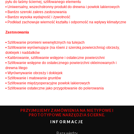
pyłu do taśmy ściernej, szlifowanego elementu
• Uniwersalny, wszechstronny produkt do drewna i powłok lakierowych
• Bardzo szeroki zakres zastosowania
• Bardzo wysoka wydajność i żywotność
• Podkład zachowuje wierność kształtu i odporność na wpływy klimatyczne
Zastosowania
• Szlifowanie promieni wewnętrznych na tulejach
• Szlifowanie wyrównujące (na równi z szeroką powierzchnią) obrzeży,
doklejek i naddatków
• Kalibrowanie, szlifowanie wstępne i ostateczne powierzchni
• Szlifowanie wstępne do ostatecznego powierzchni okleinowanych i
drewna litego
• Wyrównywanie obrzeży i doklejek
• Szlifowanie i matowanie gruntów
• Szlifowanie międzyoperacyjne powłok lakierowych
• Szlifowanie ostateczne jako przygotowanie do polerowania
PRZYJMUJEMY ZAMÓWIENIA NA NIETYPOWE I
PROTOTYPOWE NARZĘDZIA ŚCIERNE.
INFORMACJE
Baza wiedzy