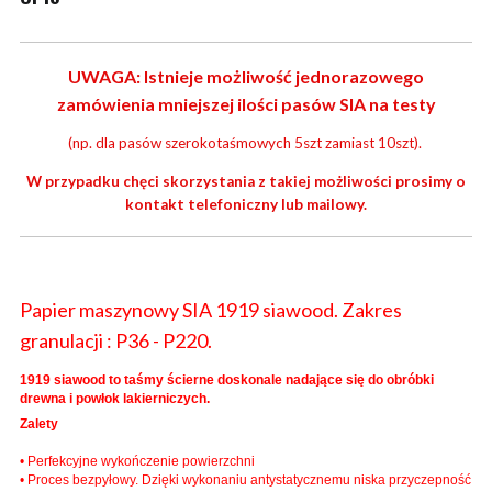
UWAGA: Istnieje możliwość jednorazowego
zamówienia mniejszej ilości pasów SIA na testy
(np. dla pasów szerokotaśmowych 5szt zamiast 10szt).
W przypadku chęci skorzystania z takiej możliwości prosimy o
kontakt telefoniczny lub mailowy.
Papier maszynowy SIA 1919 siawood. Zakres
granulacji : P36 - P220.
1919 siawood to taśmy ścierne doskonale nadające się do obróbki
drewna i powłok lakierniczych.
Zalety
• Perfekcyjne wykończenie powierzchni
• Proces bezpyłowy. Dzięki wykonaniu antystatycznemu niska przyczepność