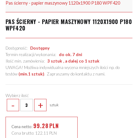
Pas ścierny - papier maszynowy 1120x1900 P180 WPF420
PAS ŚCIERNY - PAPIER MASZYNOWY 1120X1900 P180
WPF420
Dostępność:
Dostępny
Termin realizacji/wykonania:
do ok. 7 dni
Ilość min. zamówienia:
3 sztuk , a dalej co 1 sztuk
UWAGA! Możliwa indywidualna wycena mniejszych ilości np. do
testów
(min.1 sztuk)
.
Zapraszamy do kontaktu z nami
.
Wybierz ilość
-
+
sztuk
99.28
PLN
Cena netto:
Cena brutto:
122.11
PLN