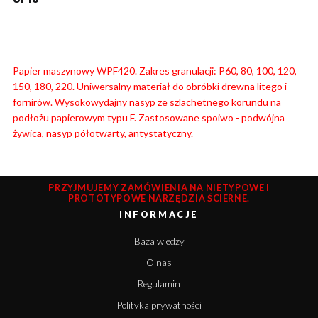
Papier maszynowy WPF420. Zakres granulacji: P60, 80, 100, 120,
150, 180, 220. Uniwersalny materiał do obróbki drewna litego i
fornirów. Wysokowydajny nasyp ze szlachetnego korundu na
podłożu papierowym typu F. Zastosowane spoiwo - podwójna
żywica, nasyp półotwarty, antystatyczny.
PRZYJMUJEMY ZAMÓWIENIA NA NIETYPOWE I
PROTOTYPOWE NARZĘDZIA ŚCIERNE.
INFORMACJE
Baza wiedzy
O nas
Regulamin
Polityka prywatności