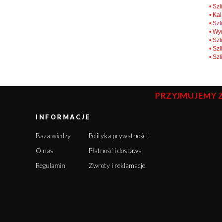
• Sz
• Ka
• Sz
• Wy
• Sz
• Sz
• Sz
PRZYJMUJEMY 
INFORMACJE
Baza wiedzy
Polityka prywatności
O nas
Płatność i dostawa
Regulamin
Zwroty i reklamacje