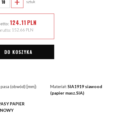
+
sztuk
124.11
PLN
netto:
rutto:
152.66
PLN
DO KOSZYKA
 pasa (obwód) [mm]:
Materiał:
SIA1919 siawood
(papier masz.SIA)
PASY PAPIER
YNOWY