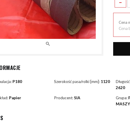
-
Cena 
Cena b
FORMACJE
ulacja:
P180
Szerokość pasa/rolki [mm]:
1120
Długość
2620
kład:
Papier
Producent:
SIA
Grupa:
MASZ
IS