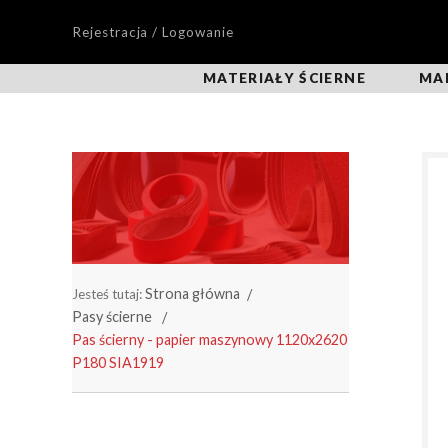
Rejestracja / Logowanie
MATERIAŁY ŚCIERNE
MA
Strona główna
Jesteś tutaj:
Pasy ścierne
Pas ścierny - papier maszynowy 1120x2620
P180 SIA1919