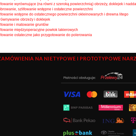
lifowanie wyrównujące (na równi z szeroką powierzchnią) obrzeży, doklejek i nadd
librowanie, szlifowanie wstępne i ostateczne powierzchni
lifowanie wstępne do ostatecznego powierzchni okleinowanych i drewna litego
równywanie obrzeży i doklejek
lifowanie i matowanie gruntów
lifowanie międzyoperacyjne powłok lakierowych
lifowanie ostateczne jako przygotowanie do polerowania
ZAMÓWIENIA NA NIETYPOWE I PROTOTYPOWE NARZĘ