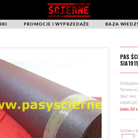
RKI
PROMOCJE I WYPRZEDAŻE
BAZA WIEDZ
PAS ŚC
SIA191
Dostępn
Termin re
Ilość min
UWAGA! Mo
(min.10 
Wybierz i