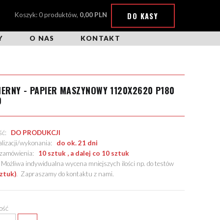
DO KASY
Koszyk: 0 produktów,
0,00 PLN
Y
O NAS
KONTAKT
IERNY - PAPIER MASZYNOWY 1120X2620 P180
9
ość:
DO PRODUKCJI
alizacji/wykonania:
do ok. 21 dni
. zamówienia:
10 sztuk , a dalej co 10 sztuk
żliwa indywidualna wycena mniejszych ilości np. do testów
sztuk)
.
Zapraszamy do kontaktu z nami
.
lość