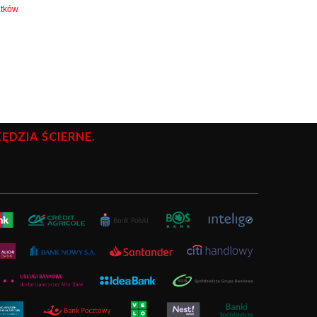
atków
DZIA ŚCIERNE.