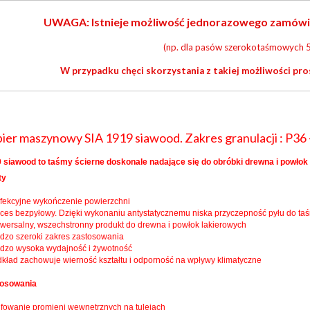
UWAGA: Istnieje możliwość jednorazowego zamówieni
(np. dla pasów szerokotaśmowych 5
W przypadku chęci skorzystania z takiej możliwości pro
ier maszynowy SIA 1919 siawood. Zakres granulacji : P36 
 siawood to taśmy ścierne doskonale nadające się do obróbki drewna i powłok 
ty
rfekcyjne wykończenie powierzchni
oces bezpyłowy. Dzięki wykonaniu antystatycznemu niska przyczepność pyłu do ta
iwersalny, wszechstronny produkt do drewna i powłok lakierowych
rdzo szeroki zakres zastosowania
rdzo wysoka wydajność i żywotność
dkład zachowuje wierność kształtu i odporność na wpływy klimatyczne
tosowania
lifowanie promieni wewnętrznych na tulejach