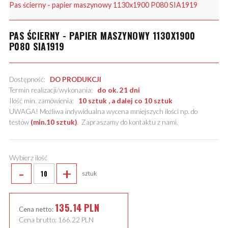
Pas ścierny - papier maszynowy 1130x1900 P080 SIA1919
PAS ŚCIERNY - PAPIER MASZYNOWY 1130X1900
P080 SIA1919
Dostępność:
DO PRODUKCJI
Termin realizacji/wykonania:
do ok. 21 dni
Ilość min. zamówienia:
10 sztuk , a dalej co 10 sztuk
UWAGA! Możliwa indywidualna wycena mniejszych ilości np. do
testów
(min.10 sztuk)
.
Zapraszamy do kontaktu z nami
.
Wybierz ilość
-
+
sztuk
135.14
PLN
Cena netto:
Cena brutto:
166.22
PLN