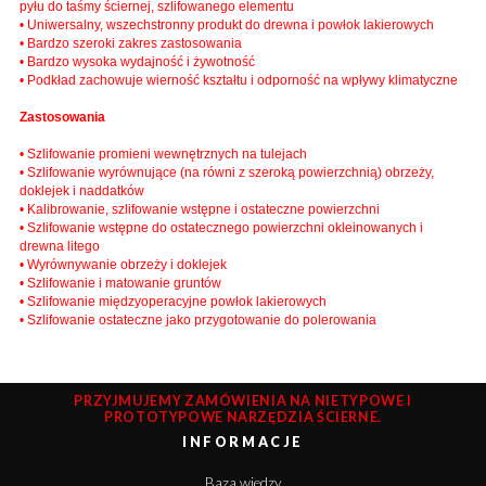
pyłu do taśmy ściernej, szlifowanego elementu
• Uniwersalny, wszechstronny produkt do drewna i powłok lakierowych
• Bardzo szeroki zakres zastosowania
• Bardzo wysoka wydajność i żywotność
• Podkład zachowuje wierność kształtu i odporność na wpływy klimatyczne
Zastosowania
• Szlifowanie promieni wewnętrznych na tulejach
• Szlifowanie wyrównujące (na równi z szeroką powierzchnią) obrzeży,
doklejek i naddatków
• Kalibrowanie, szlifowanie wstępne i ostateczne powierzchni
• Szlifowanie wstępne do ostatecznego powierzchni okleinowanych i
drewna litego
• Wyrównywanie obrzeży i doklejek
• Szlifowanie i matowanie gruntów
• Szlifowanie międzyoperacyjne powłok lakierowych
• Szlifowanie ostateczne jako przygotowanie do polerowania
PRZYJMUJEMY ZAMÓWIENIA NA NIETYPOWE I
PROTOTYPOWE NARZĘDZIA ŚCIERNE.
INFORMACJE
Baza wiedzy