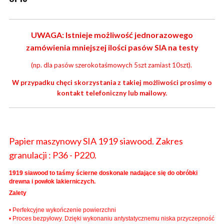
UWAGA: Istnieje możliwość jednorazowego
zamówienia mniejszej ilości pasów SIA na testy
(np. dla pasów szerokotaśmowych 5szt zamiast 10szt).
W przypadku chęci skorzystania z takiej możliwości prosimy o
kontakt telefoniczny lub mailowy.
Papier maszynowy SIA 1919 siawood. Zakres
granulacji : P36 - P220.
1919 siawood to taśmy ścierne doskonale nadające się do obróbki
drewna i powłok lakierniczych.
Zalety
• Perfekcyjne wykończenie powierzchni
• Proces bezpyłowy. Dzięki wykonaniu antystatycznemu niska przyczepność