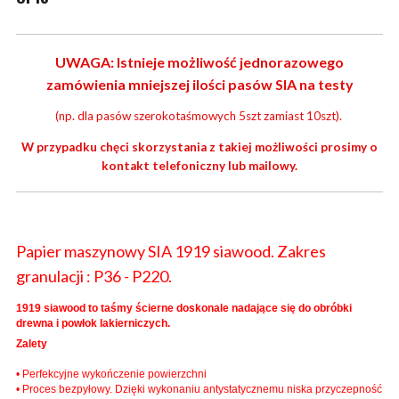
UWAGA: Istnieje możliwość jednorazowego
zamówienia mniejszej ilości pasów SIA na testy
(np. dla pasów szerokotaśmowych 5szt zamiast 10szt).
W przypadku chęci skorzystania z takiej możliwości prosimy o
kontakt telefoniczny lub mailowy.
Papier maszynowy SIA 1919 siawood. Zakres
granulacji : P36 - P220.
1919 siawood to taśmy ścierne doskonale nadające się do obróbki
drewna i powłok lakierniczych.
Zalety
• Perfekcyjne wykończenie powierzchni
• Proces bezpyłowy. Dzięki wykonaniu antystatycznemu niska przyczepność