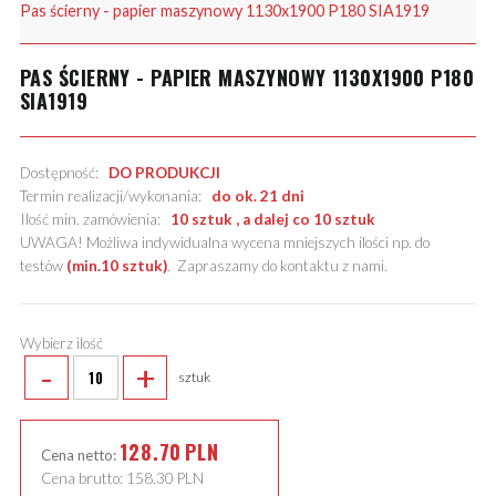
Pas ścierny - papier maszynowy 1130x1900 P180 SIA1919
PAS ŚCIERNY - PAPIER MASZYNOWY 1130X1900 P180
SIA1919
Dostępność:
DO PRODUKCJI
Termin realizacji/wykonania:
do ok. 21 dni
Ilość min. zamówienia:
10 sztuk , a dalej co 10 sztuk
UWAGA! Możliwa indywidualna wycena mniejszych ilości np. do
testów
(min.10 sztuk)
.
Zapraszamy do kontaktu z nami
.
Wybierz ilość
-
+
sztuk
128.70
PLN
Cena netto:
Cena brutto:
158.30
PLN