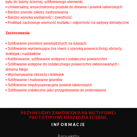
pyłu do taśmy ściernej, szlifowanego elementu
• Uniwersalny, wszechstronny produkt do drewna i powłok lakierowych
• Bardzo szeroki zakres zastosowania
• Bardzo wysoka wydajność i żywotność
• Podkład zachowuje wierność kształtu i odporność na wpływy klimatyczne
Zastosowania
• Szlifowanie promieni wewnętrznych na tulejach
• Szlifowanie wyrównujące (na równi z szeroką powierzchnią) obrzeży,
doklejek i naddatków
• Kalibrowanie, szlifowanie wstępne i ostateczne powierzchni
• Szlifowanie wstępne do ostatecznego powierzchni okleinowanych i
drewna litego
• Wyrównywanie obrzeży i doklejek
• Szlifowanie i matowanie gruntów
• Szlifowanie międzyoperacyjne powłok lakierowych
• Szlifowanie ostateczne jako przygotowanie do polerowania
PRZYJMUJEMY ZAMÓWIENIA NA NIETYPOWE I
PROTOTYPOWE NARZĘDZIA ŚCIERNE.
INFORMACJE
Baza wiedzy