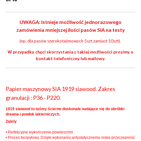
UWAGA: Istnieje możliwość jednorazowego
zamówienia mniejszej ilości pasów SIA na testy
(np. dla pasów szerokotaśmowych 5szt zamiast 10szt).
W przypadku chęci skorzystania z takiej możliwości prosimy o
kontakt telefoniczny lub mailowy.
Papier maszynowy SIA 1919 siawood. Zakres
granulacji : P36 - P220.
1919 siawood to taśmy ścierne doskonale nadające się do obróbki
drewna i powłok lakierniczych.
Zalety
• Perfekcyjne wykończenie powierzchni
• Proces bezpyłowy. Dzięki wykonaniu antystatycznemu niska przyczepność