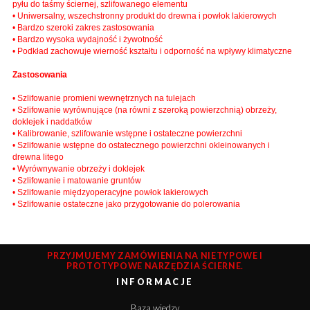
pyłu do taśmy ściernej, szlifowanego elementu
• Uniwersalny, wszechstronny produkt do drewna i powłok lakierowych
• Bardzo szeroki zakres zastosowania
• Bardzo wysoka wydajność i żywotność
• Podkład zachowuje wierność kształtu i odporność na wpływy klimatyczne
Zastosowania
• Szlifowanie promieni wewnętrznych na tulejach
• Szlifowanie wyrównujące (na równi z szeroką powierzchnią) obrzeży,
doklejek i naddatków
• Kalibrowanie, szlifowanie wstępne i ostateczne powierzchni
• Szlifowanie wstępne do ostatecznego powierzchni okleinowanych i
drewna litego
• Wyrównywanie obrzeży i doklejek
• Szlifowanie i matowanie gruntów
• Szlifowanie międzyoperacyjne powłok lakierowych
• Szlifowanie ostateczne jako przygotowanie do polerowania
PRZYJMUJEMY ZAMÓWIENIA NA NIETYPOWE I
PROTOTYPOWE NARZĘDZIA ŚCIERNE.
INFORMACJE
Baza wiedzy