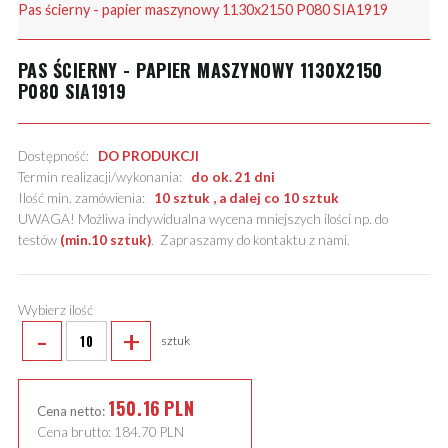
Pas ścierny - papier maszynowy 1130x2150 P080 SIA1919
PAS ŚCIERNY - PAPIER MASZYNOWY 1130X2150
P080 SIA1919
Dostępność:
DO PRODUKCJI
Termin realizacji/wykonania:
do ok. 21 dni
Ilość min. zamówienia:
10 sztuk , a dalej co 10 sztuk
UWAGA! Możliwa indywidualna wycena mniejszych ilości np. do
testów
(min.10 sztuk)
.
Zapraszamy do kontaktu z nami
.
Wybierz ilość
-
+
sztuk
150.16
PLN
Cena netto:
Cena brutto:
184.70
PLN