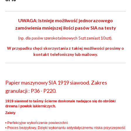
UWAGA: Istnieje możliwość jednorazowego
zamówienia mniejszej ilości pasów SIA na testy
(np. dla pasów szerokotaśmowych 5szt zamiast 10szt).
W przypadku chęci skorzystania z takiej możliwości prosimy o
kontakt telefoniczny lub mailowy.
Papier maszynowy SIA 1919 siawood. Zakres
granulacji : P36 - P220.
1919 siawood to taśmy ścierne doskonale nadające się do obróbki
drewna i powłok lakierniczych.
Zalety
• Perfekcyjne wykończenie powierzchni
• Proces bezpyłowy. Dzięki wykonaniu antystatycznemu niska przyczepność