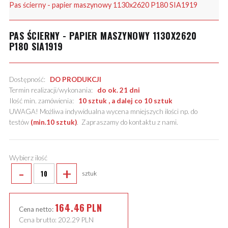
Pas ścierny - papier maszynowy 1130x2620 P180 SIA1919
PAS ŚCIERNY - PAPIER MASZYNOWY 1130X2620
P180 SIA1919
Dostępność:
DO PRODUKCJI
Termin realizacji/wykonania:
do ok. 21 dni
Ilość min. zamówienia:
10 sztuk , a dalej co 10 sztuk
UWAGA! Możliwa indywidualna wycena mniejszych ilości np. do
testów
(min.10 sztuk)
.
Zapraszamy do kontaktu z nami
.
Wybierz ilość
-
+
sztuk
164.46
PLN
Cena netto:
Cena brutto:
202.29
PLN