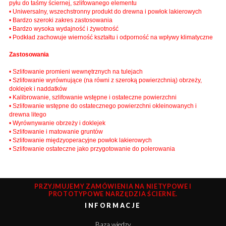
pyłu do taśmy ściernej, szlifowanego elementu
• Uniwersalny, wszechstronny produkt do drewna i powłok lakierowych
• Bardzo szeroki zakres zastosowania
• Bardzo wysoka wydajność i żywotność
• Podkład zachowuje wierność kształtu i odporność na wpływy klimatyczne
Zastosowania
• Szlifowanie promieni wewnętrznych na tulejach
• Szlifowanie wyrównujące (na równi z szeroką powierzchnią) obrzeży,
doklejek i naddatków
• Kalibrowanie, szlifowanie wstępne i ostateczne powierzchni
• Szlifowanie wstępne do ostatecznego powierzchni okleinowanych i
drewna litego
• Wyrównywanie obrzeży i doklejek
• Szlifowanie i matowanie gruntów
• Szlifowanie międzyoperacyjne powłok lakierowych
• Szlifowanie ostateczne jako przygotowanie do polerowania
PRZYJMUJEMY ZAMÓWIENIA NA NIETYPOWE I
PROTOTYPOWE NARZĘDZIA ŚCIERNE.
INFORMACJE
Baza wiedzy