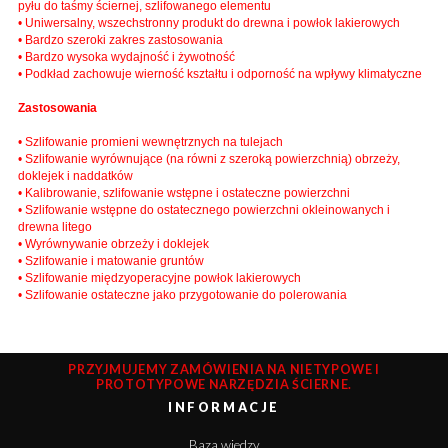
pyłu do taśmy ściernej, szlifowanego elementu
• Uniwersalny, wszechstronny produkt do drewna i powłok lakierowych
• Bardzo szeroki zakres zastosowania
• Bardzo wysoka wydajność i żywotność
• Podkład zachowuje wierność kształtu i odporność na wpływy klimatyczne
Zastosowania
• Szlifowanie promieni wewnętrznych na tulejach
• Szlifowanie wyrównujące (na równi z szeroką powierzchnią) obrzeży,
doklejek i naddatków
• Kalibrowanie, szlifowanie wstępne i ostateczne powierzchni
• Szlifowanie wstępne do ostatecznego powierzchni okleinowanych i
drewna litego
• Wyrównywanie obrzeży i doklejek
• Szlifowanie i matowanie gruntów
• Szlifowanie międzyoperacyjne powłok lakierowych
• Szlifowanie ostateczne jako przygotowanie do polerowania
PRZYJMUJEMY ZAMÓWIENIA NA NIETYPOWE I
PROTOTYPOWE NARZĘDZIA ŚCIERNE.
INFORMACJE
Baza wiedzy