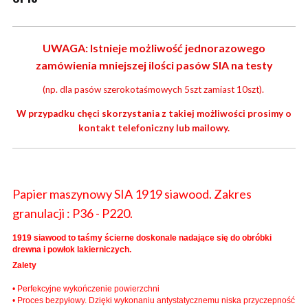
UWAGA: Istnieje możliwość jednorazowego
zamówienia mniejszej ilości pasów SIA na testy
(np. dla pasów szerokotaśmowych 5szt zamiast 10szt).
W przypadku chęci skorzystania z takiej możliwości prosimy o
kontakt telefoniczny lub mailowy.
Papier maszynowy SIA 1919 siawood. Zakres
granulacji : P36 - P220.
1919 siawood to taśmy ścierne doskonale nadające się do obróbki
drewna i powłok lakierniczych.
Zalety
• Perfekcyjne wykończenie powierzchni
• Proces bezpyłowy. Dzięki wykonaniu antystatycznemu niska przyczepność