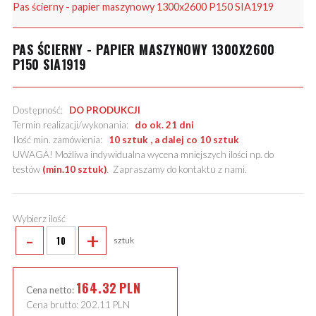
Pas ścierny - papier maszynowy 1300x2600 P150 SIA1919
PAS ŚCIERNY - PAPIER MASZYNOWY 1300X2600
P150 SIA1919
Dostępność:
DO PRODUKCJI
Termin realizacji/wykonania:
do ok. 21 dni
Ilość min. zamówienia:
10 sztuk , a dalej co 10 sztuk
UWAGA! Możliwa indywidualna wycena mniejszych ilości np. do
testów
(min.10 sztuk)
.
Zapraszamy do kontaktu z nami
.
Wybierz ilość
-
+
sztuk
164.32
PLN
Cena netto:
Cena brutto:
202.11
PLN