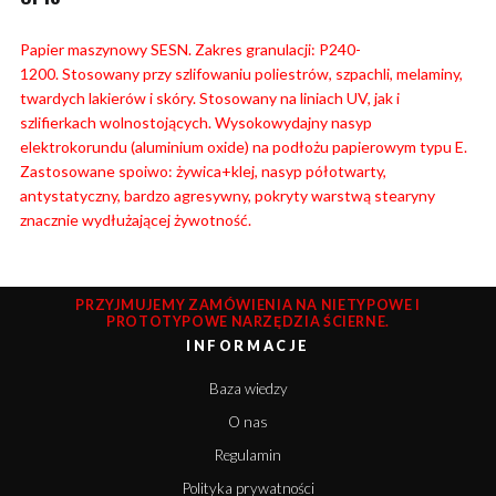
Papier maszynowy SESN. Zakres granulacji: P240-
1200.
Stosowany przy szlifowaniu poliestrów, szpachli, melaminy,
twardych lakierów i skóry. Stosowany na liniach UV, jak i
szlifierkach wolnostojących. Wysokowydajny nasyp
elektrokorundu (aluminium oxide) na podłożu papierowym typu E.
Zastosowane spoiwo: żywica+klej, nasyp półotwarty,
antystatyczny, bardzo agresywny, pokryty warstwą stearyny
znacznie wydłużającej żywotność.
PRZYJMUJEMY ZAMÓWIENIA NA NIETYPOWE I
PROTOTYPOWE NARZĘDZIA ŚCIERNE.
INFORMACJE
Baza wiedzy
O nas
Regulamin
Polityka prywatności