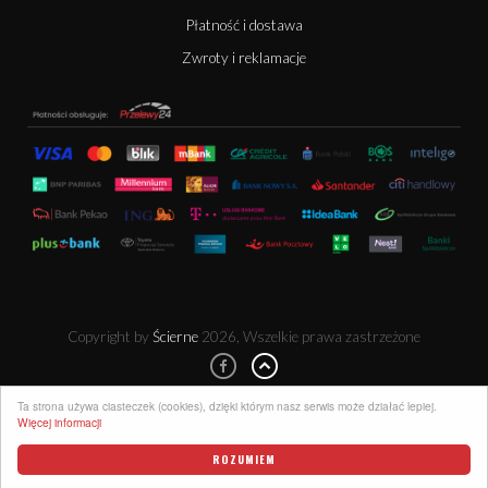
Płatność i dostawa
Zwroty i reklamacje
Copyright by
Ścierne
2026, Wszelkie prawa zastrzeżone
Ta strona używa ciasteczek (cookies), dzięki którym nasz serwis może działać lepiej.
Więcej informacji
ROZUMIEM