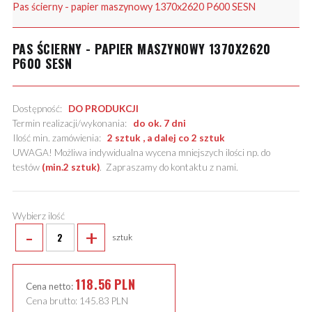
Pas ścierny - papier maszynowy 1370x2620 P600 SESN
PAS ŚCIERNY - PAPIER MASZYNOWY 1370X2620
P600 SESN
Dostępność:
DO PRODUKCJI
Termin realizacji/wykonania:
do ok. 7 dni
Ilość min. zamówienia:
2 sztuk , a dalej co 2 sztuk
UWAGA! Możliwa indywidualna wycena mniejszych ilości np. do
testów
(min.2 sztuk)
.
Zapraszamy do kontaktu z nami
.
Wybierz ilość
-
+
sztuk
118.56
PLN
Cena netto:
Cena brutto:
145.83
PLN