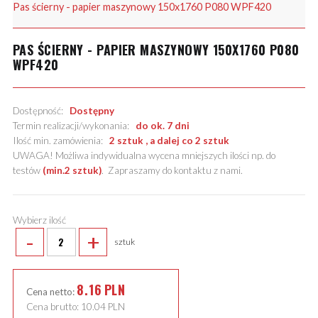
Pas ścierny - papier maszynowy 150x1760 P080 WPF420
PAS ŚCIERNY - PAPIER MASZYNOWY 150X1760 P080
WPF420
Dostępność:
Dostępny
Termin realizacji/wykonania:
do ok. 7 dni
Ilość min. zamówienia:
2 sztuk , a dalej co 2 sztuk
UWAGA! Możliwa indywidualna wycena mniejszych ilości np. do
testów
(min.2 sztuk)
.
Zapraszamy do kontaktu z nami
.
Wybierz ilość
-
+
sztuk
8.16
PLN
Cena netto:
Cena brutto:
10.04
PLN