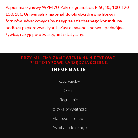
Papier maszynowy WPF420. Zakres granulacji: P 60, 80, 100, 120,
150, 180. Uniwersalny materiał do obróbki drewna litego i
fornirów. Wysokowydajny nasyp ze szlachetnego korundu na
podłożu papierowym typu F. Zastosowane spoiwo - podwójna
żywica, nasyp półotwarty, antystatyczny.
PRZYJMUJEMY ZAMÓWIENIA NA NIETYPOWE I
PROTOTYPOWE NARZĘDZIA ŚCIERNE.
INFORMACJE
Baza wiedzy
O nas
Regulamin
Polityka prywatności
Płatność i dostawa
Zwroty i reklamacje