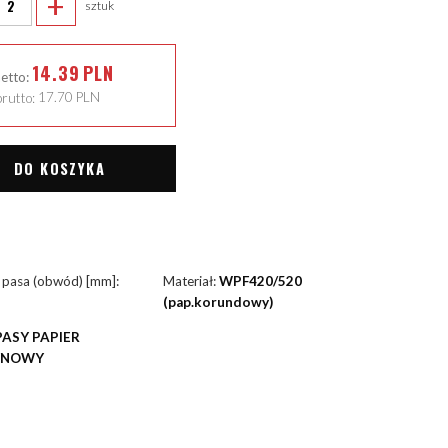
+
sztuk
14.39
PLN
netto:
rutto:
17.70
PLN
DO KOSZYKA
 pasa (obwód) [mm]:
Materiał:
WPF420/520
(pap.korundowy)
PASY PAPIER
YNOWY