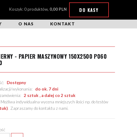
DO KASY
Koszyk: 0 produktów,
0,00 PLN
Y
O NAS
KONTAKT
IERNY - PAPIER MASZYNOWY 150X2500 P060
0
ość:
Dostępny
alizacji/wykonania:
do ok. 7 dni
. zamówienia:
2 sztuk , a dalej co 2 sztuk
żliwa indywidualna wycena mniejszych ilości np. do testów
tuk)
.
Zapraszamy do kontaktu z nami
.
lość