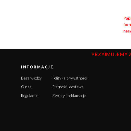
Papi
for
nasy
PRZYJMUJEMY 
INFORMACJE
Baza wiedzy
Polityka prywatności
O nas
Płatność i dostawa
Regulamin
Zwroty i reklamacje