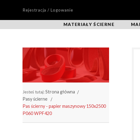
Rejestracja / Logowanie
MATERIAŁY ŚCIERNE
MA
Strona główna
Jesteś tutaj:
Pasy ścierne
Pas ścierny - papier maszynowy 150x2500
P060 WPF420