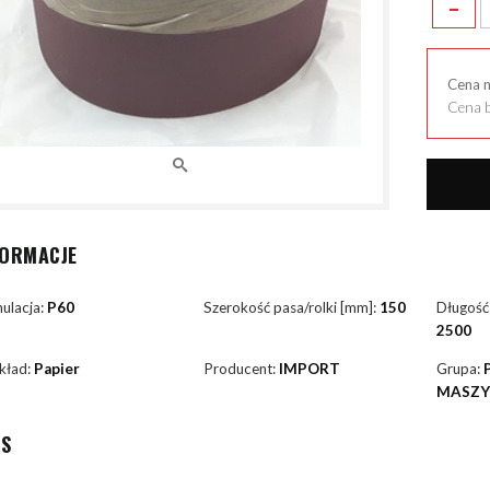
-
Cena 
Cena b
FORMACJE
ulacja:
P60
Szerokość pasa/rolki [mm]:
150
Długość
2500
kład:
Papier
Producent:
IMPORT
Grupa:
MASZ
IS