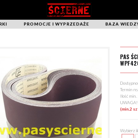
RKI
PROMOCJE I WYPRZEDAŻE
BAZA WIEDZ
PAS ŚC
WPF42
Dostępn
Termin re
Ilość min
UWAGA! Mo
(min.2 sz
Wybierz i