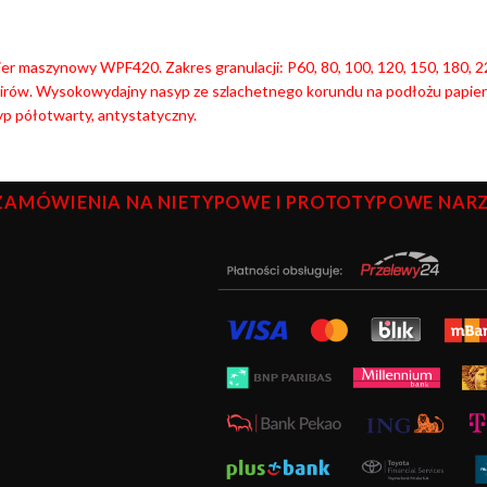
er maszynowy WPF420. Zakres granulacji: P60, 80, 100, 120, 150, 180, 22
nirów. Wysokowydajny nasyp ze szlachetnego korundu na podłożu papie
p półotwarty, antystatyczny.
ZAMÓWIENIA NA NIETYPOWE I PROTOTYPOWE NARZĘ