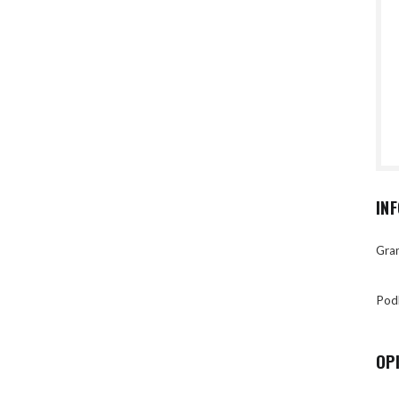
IN
Gran
Pod
OP