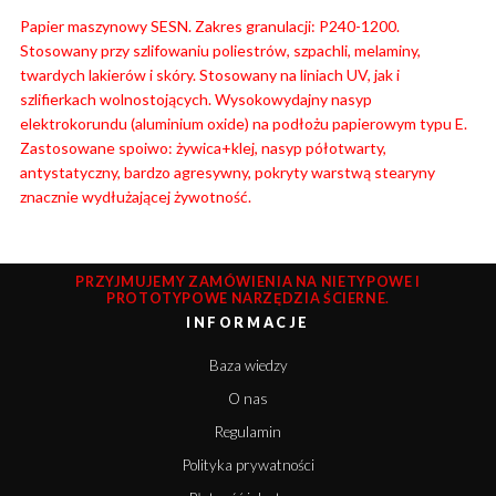
Papier maszynowy
SESN
. Zakres granulacji: P240-1200.
Stosowany przy szlifowaniu poliestrów, szpachli, melaminy,
twardych lakierów i skóry. Stosowany na liniach UV, jak i
szlifierkach wolnostojących. Wysokowydajny nasyp
elektrokorundu (aluminium oxide) na podłożu papierowym typu E.
Zastosowane spoiwo: żywica+klej, nasyp półotwarty,
antystatyczny, bardzo agresywny, pokryty warstwą stearyny
znacznie wydłużającej żywotność.
PRZYJMUJEMY ZAMÓWIENIA NA NIETYPOWE I
PROTOTYPOWE NARZĘDZIA ŚCIERNE.
INFORMACJE
Baza wiedzy
O nas
Regulamin
Polityka prywatności