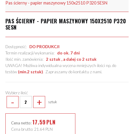
Pas ścierny - papier maszynowy 150x2510 P320 SESN
PAS ŚCIERNY - PAPIER MASZYNOWY 150X2510 P320
SESN
Dostępność:
DO PRODUKCJI
Termin realizacji/wykonania:
do ok. 7 dni
Ilość min. zamówienia:
2 sztuk , a dalej co 2 sztuk
UWAGA! Możliwa indywidualna wycena mniejszych ilości np. do
testów
(min.2 sztuk)
.
Zapraszamy do kontaktu z nami
.
Wybierz ilość
-
+
sztuk
17.59
PLN
Cena netto:
Cena brutto:
21.64
PLN