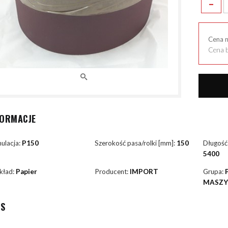
-
Cena 
Cena b
FORMACJE
ulacja:
P150
Szerokość pasa/rolki [mm]:
150
Długość
5400
kład:
Papier
Producent:
IMPORT
Grupa:
MASZ
IS