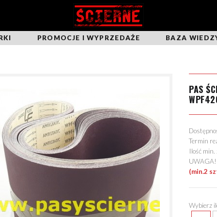
RKI
PROMOCJE I WYPRZEDAŻE
BAZA WIEDZ
PAS ŚC
WPF42
Dostępn
Termin re
Ilość min
UWAGA! Mo
(min.2 sz
Wybierz i