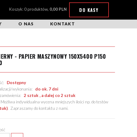
DO KASY
Koszyk: 0 produktów,
0,00 PLN
Y
O NAS
KONTAKT
IERNY - PAPIER MASZYNOWY 150X5400 P150
0
ość:
Dostępny
alizacji/wykonania:
do ok. 7 dni
. zamówienia:
2 sztuk , a dalej co 2 sztuk
żliwa indywidualna wycena mniejszych ilości np. do testów
tuk)
.
Zapraszamy do kontaktu z nami
.
lość