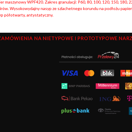
er maszynowy WPF420. Zakres granulacji: P60, 80, 100, 120, 150, 180, 22
nirów. Wysokowydajny nasyp ze szlachetnego korundu na podłożu papie
p półotwarty, antystatyczny.
ZAMÓWIENIA NA NIETYPOWE I PROTOTYPOWE NARZĘ