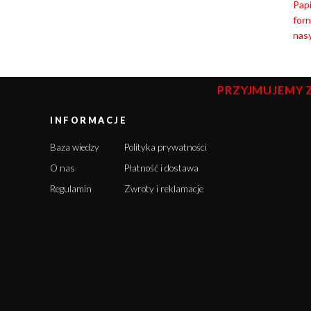
Papi
for
nasy
PRZYJMUJEMY 
INFORMACJE
Baza wiedzy
Polityka prywatności
O nas
Płatność i dostawa
Regulamin
Zwroty i reklamacje