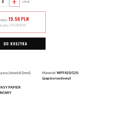
+
sztuk
19.58
PLN
netto:
rutto:
24.08
PLN
DO KOSZYKA
 pasa (obwód) [mm]:
Materiał:
WPF420/520
(pap.korundowy)
PASY PAPIER
YNOWY