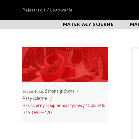
Rejestracja / Logowanie
MATERIAŁY ŚCIERNE
MA
Strona główna
Jesteś tutaj:
Pasy ścierne
Pas ścierny - papier maszynowy 150x5400
P150 WPF420