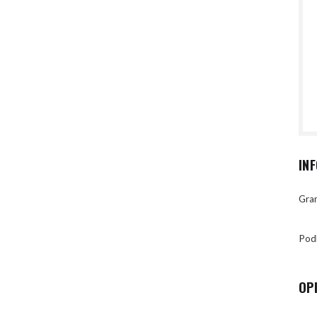
IN
Gran
Pod
OP