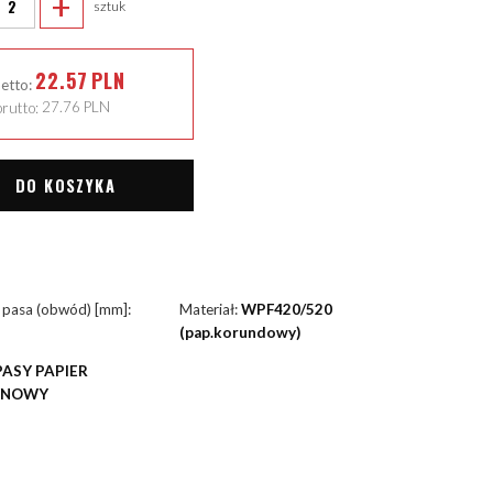
+
sztuk
22.57
PLN
netto:
rutto:
27.76
PLN
DO KOSZYKA
 pasa (obwód) [mm]:
Materiał:
WPF420/520
(pap.korundowy)
PASY PAPIER
YNOWY