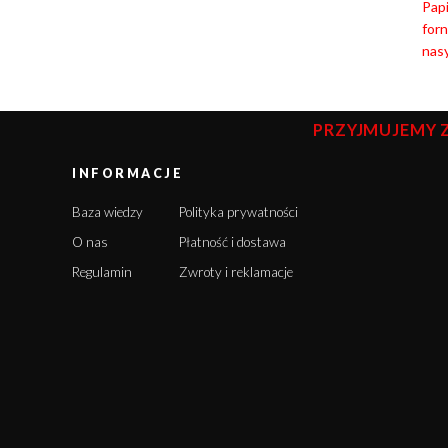
Papi
for
nasy
PRZYJMUJEMY 
INFORMACJE
Baza wiedzy
Polityka prywatności
O nas
Płatność i dostawa
Regulamin
Zwroty i reklamacje