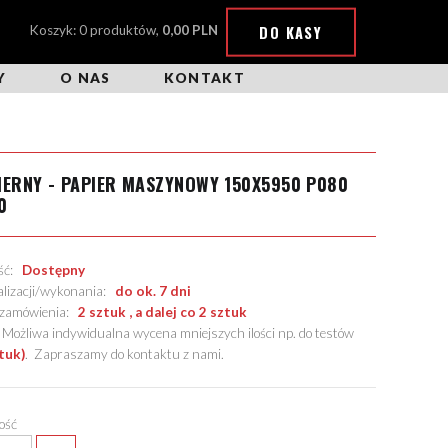
DO KASY
Koszyk: 0 produktów,
0,00 PLN
Y
O NAS
KONTAKT
IERNY - PAPIER MASZYNOWY 150X5950 P080
0
ość:
Dostępny
alizacji/wykonania:
do ok. 7 dni
. zamówienia:
2 sztuk , a dalej co 2 sztuk
żliwa indywidualna wycena mniejszych ilości np. do testów
tuk)
.
Zapraszamy do kontaktu z nami
.
lość