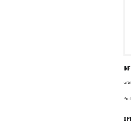
IN
Gran
Pod
OP