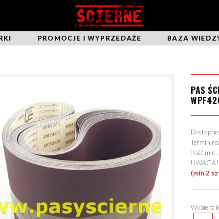
RKI
PROMOCJE I WYPRZEDAŻE
BAZA WIEDZ
PAS ŚC
WPF42
Dostępn
Termin re
Ilość min
UWAGA! Mo
(min.2 sz
Wybierz i