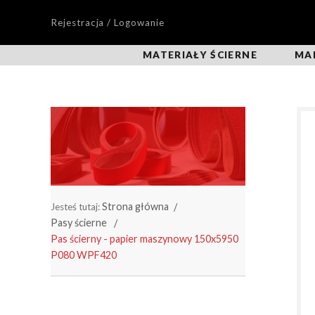
Rejestracja / Logowanie
MATERIAŁY ŚCIERNE
MA
Strona główna
Jesteś tutaj:
Pasy ścierne
Pas ścierny - papier maszynowy 150x5950
P080 WPF420