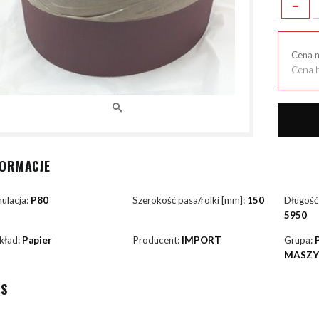
-
Cena 
Cena b
FORMACJE
ulacja:
P80
Szerokość pasa/rolki [mm]:
150
Długość
5950
kład:
Papier
Producent:
IMPORT
Grupa:
MASZ
IS