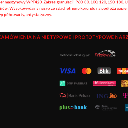
er maszynowy WPF420. Zakres granulacji: P60, 80, 100, 120, 150, 180. U
nirów. Wysokowydajny nasyp ze szlachetnego korundu na podłożu papie
p półotwarty, antystatyczny.
ZAMÓWIENIA NA NIETYPOWE I PROTOTYPOWE NARZĘ