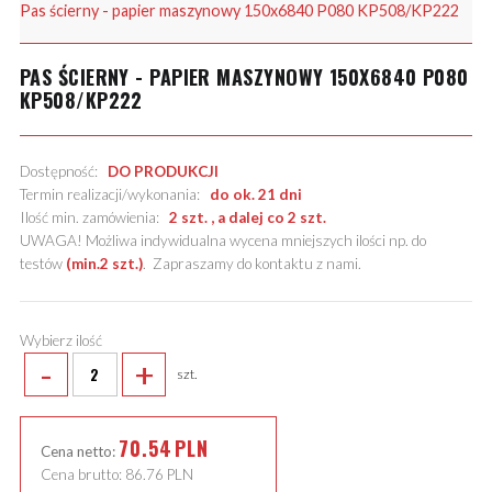
Pas ścierny - papier maszynowy 150x6840 P080 KP508/KP222
PAS ŚCIERNY - PAPIER MASZYNOWY 150X6840 P080
KP508/KP222
Dostępność:
DO PRODUKCJI
Termin realizacji/wykonania:
do ok. 21 dni
Ilość min. zamówienia:
2 szt. , a dalej co 2 szt.
UWAGA! Możliwa indywidualna wycena mniejszych ilości np. do
testów
(min.2 szt.)
.
Zapraszamy do kontaktu z nami
.
Wybierz ilość
-
+
szt.
70.54
PLN
Cena netto:
Cena brutto:
86.76
PLN