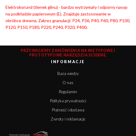
Elektrokorund (tlenek glinu) - bardzo wytrzymały i odporny nasyp
na podkładzie papierowym (E). Znajduje zastosowanie w
obróbce
drewna. Zakres granulacji: P24, P36, P40, P60, P80, P100,
P120, P150, P180, P220, P240, P320, P400.
PRZYJMUJEMY ZAMÓWIENIA NA NIETYPOWE I
PROTOTYPOWE NARZĘDZIA ŚCIERNE.
INFORMACJE
Baza wiedzy
O nas
Regulamin
Polityka prywatności
Płatność i dostawa
Zwroty i reklamacje