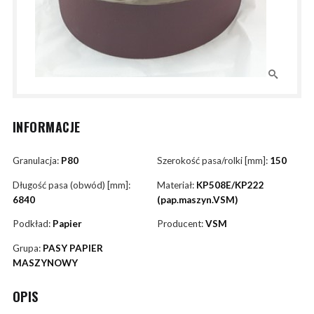
INFORMACJE
Granulacja:
P80
Szerokość pasa/rolki [mm]:
150
Długość pasa (obwód) [mm]:
Materiał:
KP508E/KP222
6840
(pap.maszyn.VSM)
Podkład:
Papier
Producent:
VSM
Grupa:
PASY PAPIER
MASZYNOWY
OPIS