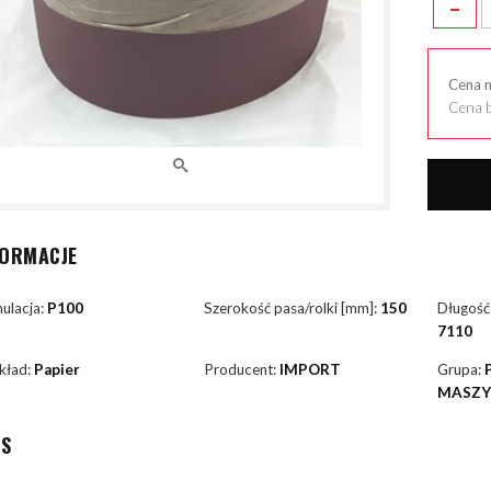
-
Cena 
Cena b
FORMACJE
ulacja:
P100
Szerokość pasa/rolki [mm]:
150
Długość
7110
kład:
Papier
Producent:
IMPORT
Grupa:
MASZ
IS