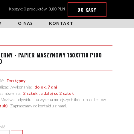
DO KASY
Koszyk: 0 produktów,
0,00 PLN
Y
O NAS
KONTAKT
IERNY - PAPIER MASZYNOWY 150X7110 P100
0
ość:
Dostępny
alizacji/wykonania:
do ok. 7 dni
. zamówienia:
2 sztuk , a dalej co 2 sztuk
żliwa indywidualna wycena mniejszych ilości np. do testów
tuk)
.
Zapraszamy do kontaktu z nami
.
lość