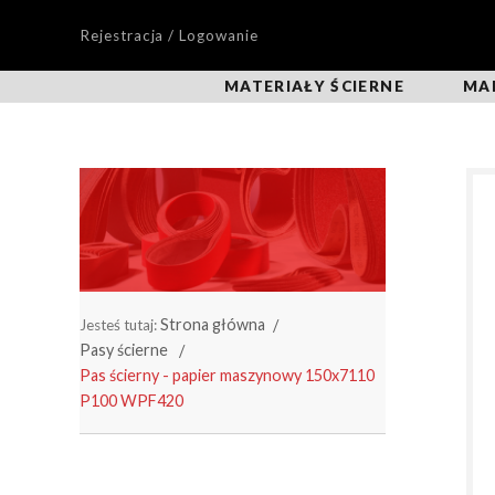
Rejestracja / Logowanie
MATERIAŁY ŚCIERNE
MA
Strona główna
Jesteś tutaj:
Pasy ścierne
Pas ścierny - papier maszynowy 150x7110
P100 WPF420