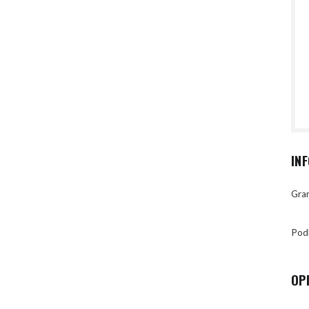
IN
Gran
Pod
OP