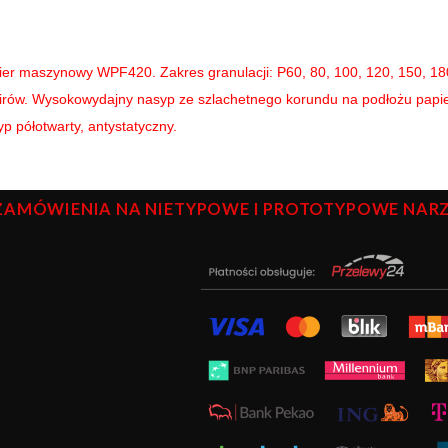
ier maszynowy WPF420. Zakres granulacji: P60, 80, 100, 120, 150, 180,
nirów. Wysokowydajny nasyp ze szlachetnego korundu na podłożu papi
p półotwarty, antystatyczny.
ZAMÓWIENIA NA NIETYPOWE I PROTOTYPOWE NARZĘ