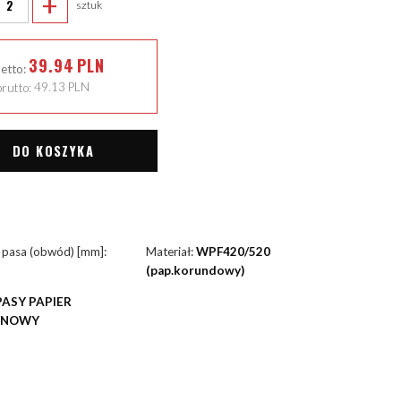
+
sztuk
39.94
PLN
netto:
rutto:
49.13
PLN
DO KOSZYKA
 pasa (obwód) [mm]:
Materiał:
WPF420/520
(pap.korundowy)
PASY PAPIER
YNOWY