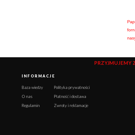
Pap
for
nasy
PRZYJMUJEMY 
INFORMACJE
Baza wiedzy
Polityka prywatności
O nas
Płatność i dostawa
Regulamin
Zwroty i reklamacje