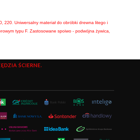
 220. Uniwersalny materiał do obróbki drewna litego i
erowym typu F. Zastosowane spoiwo - podwójna żywica,
DZIA ŚCIERNE.