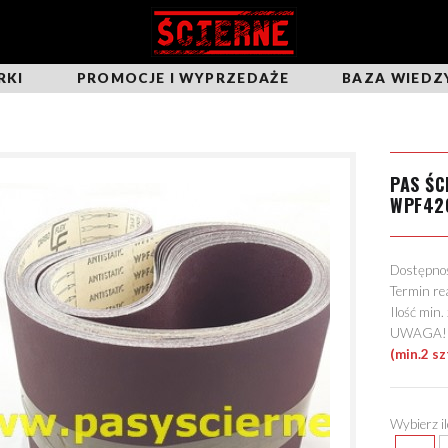
RKI
PROMOCJE I WYPRZEDAŻE
BAZA WIEDZ
PAS ŚC
WPF42
Dostępn
Termin re
Ilość min
UWAGA! Mo
(min.2 sz
Wybierz i