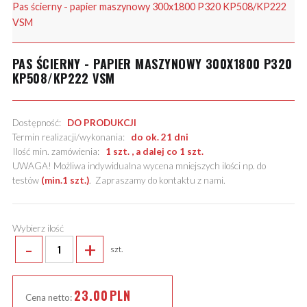
Pas ścierny - papier maszynowy 300x1800 P320 KP508/KP222
VSM
PAS ŚCIERNY - PAPIER MASZYNOWY 300X1800 P320
KP508/KP222 VSM
Dostępność:
DO PRODUKCJI
Termin realizacji/wykonania:
do ok. 21 dni
Ilość min. zamówienia:
1 szt. , a dalej co 1 szt.
UWAGA! Możliwa indywidualna wycena mniejszych ilości np. do
testów
(min.1 szt.)
.
Zapraszamy do kontaktu z nami
.
Wybierz ilość
-
+
szt.
23.00
PLN
Cena netto: