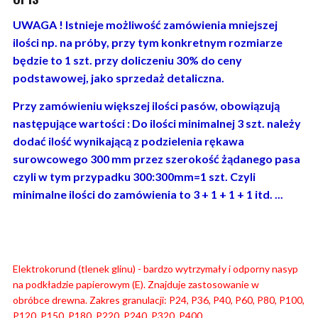
UWAGA ! Istnieje możliwość zamówienia mniejszej
ilości np. na próby, przy tym konkretnym rozmiarze
będzie to 1 szt. przy doliczeniu 30% do ceny
podstawowej, jako sprzedaż detaliczna.
Przy zamówieniu większej ilości pasów, obowiązują
następujące wartości : Do ilości minimalnej 3 szt. należy
dodać ilość wynikającą z podzielenia rękawa
surowcowego 300 mm przez szerokość żądanego pasa
czyli w tym przypadku 300:300
mm=1 szt. Czyli
minimalne ilości do zamówienia to 3 + 1 + 1 + 1 itd. ...
Elektrokorund (tlenek glinu) - bardzo wytrzymały i odporny nasyp
na podkładzie papierowym (E). Znajduje zastosowanie w
obróbce
drewna. Zakres granulacji: P24, P36, P40, P60, P80, P100,
P120, P150, P180, P220, P240, P320, P400.