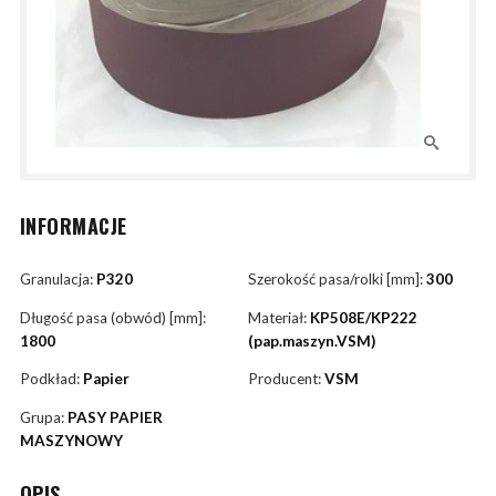
INFORMACJE
Granulacja:
P320
Szerokość pasa/rolki [mm]:
300
Długość pasa (obwód) [mm]:
Materiał:
KP508E/KP222
1800
(pap.maszyn.VSM)
Podkład:
Papier
Producent:
VSM
Grupa:
PASY PAPIER
MASZYNOWY
OPIS