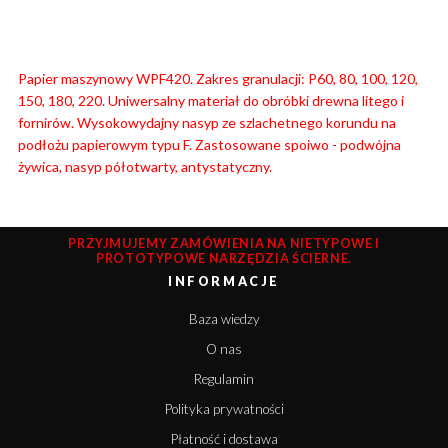
Papier maszynowy WPF420. Zakres granulacji: P60, 80, 100, 120,
150, 180, 220. Uniwersalny materiał do obróbki drewna litego i
fornirów. Wysokowydajny nasyp ze szlachetnego korundu na
podłożu papierowym typu F. Zastosowane spoiwo - podwójna
żywica, nasyp półotwarty, antystatyczny.
PRZYJMUJEMY ZAMÓWIENIA NA NIETYPOWE I
PROTOTYPOWE NARZĘDZIA ŚCIERNE.
INFORMACJE
Baza wiedzy
O nas
Regulamin
Polityka prywatności
Płatność i dostawa