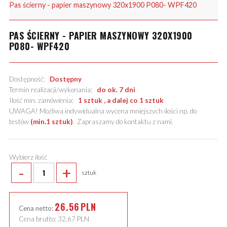
Pas ścierny - papier maszynowy 320x1900 P080- WPF420
PAS ŚCIERNY - PAPIER MASZYNOWY 320X1900
P080- WPF420
Dostępność:
Dostępny
Termin realizacji/wykonania:
do ok. 7 dni
Ilość min. zamówienia:
1 sztuk , a dalej co 1 sztuk
UWAGA! Możliwa indywidualna wycena mniejszych ilości np. do
testów
(min.1 sztuk)
.
Zapraszamy do kontaktu z nami
.
Wybierz ilość
-
+
sztuk
26.56
PLN
Cena netto:
Cena brutto:
32.67
PLN