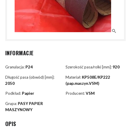
INFORMACJE
Granulacja:
P24
Szerokość pasa/rolki [mm]:
920
Długość pasa (obwód) [mm]:
Materiał:
KP508E/KP222
2050
(pap.maszyn.VSM)
Podkład:
Papier
Producent:
VSM
Grupa:
PASY PAPIER
MASZYNOWY
OPIS