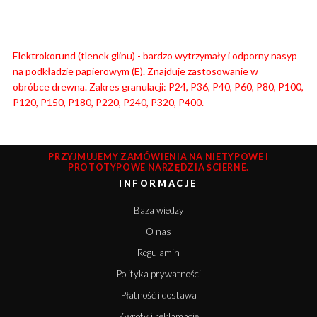
Elektrokorund (tlenek glinu) - bardzo wytrzymały i odporny nasyp
na podkładzie papierowym (E). Znajduje zastosowanie w
obróbce
drewna. Zakres granulacji: P24, P36, P40, P60, P80, P100,
P120, P150, P180, P220, P240, P320, P400.
PRZYJMUJEMY ZAMÓWIENIA NA NIETYPOWE I
PROTOTYPOWE NARZĘDZIA ŚCIERNE.
INFORMACJE
Baza wiedzy
O nas
Regulamin
Polityka prywatności
Płatność i dostawa
Zwroty i reklamacje