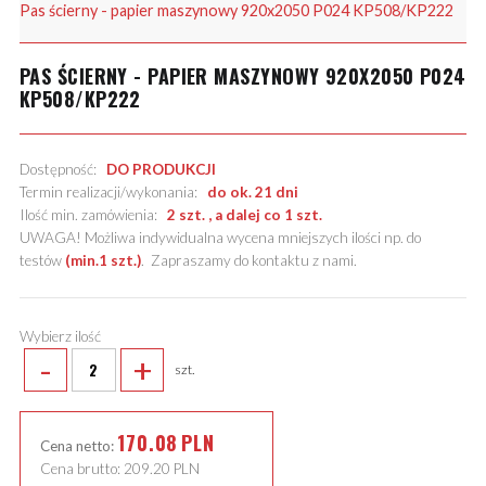
Pas ścierny - papier maszynowy 920x2050 P024 KP508/KP222
PAS ŚCIERNY - PAPIER MASZYNOWY 920X2050 P024
KP508/KP222
Dostępność:
DO PRODUKCJI
Termin realizacji/wykonania:
do ok. 21 dni
Ilość min. zamówienia:
2 szt. , a dalej co 1 szt.
UWAGA! Możliwa indywidualna wycena mniejszych ilości np. do
testów
(min.1 szt.)
.
Zapraszamy do kontaktu z nami
.
Wybierz ilość
-
+
szt.
170.08
PLN
Cena netto:
Cena brutto:
209.20
PLN