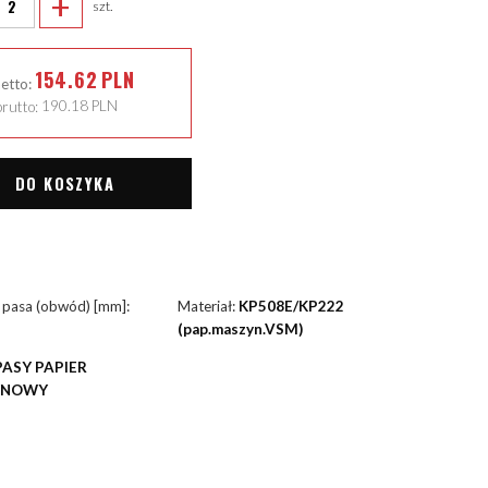
+
szt.
154.62
PLN
netto:
rutto:
190.18
PLN
DO KOSZYKA
 pasa (obwód) [mm]:
Materiał:
KP508E/KP222
(pap.maszyn.VSM)
PASY PAPIER
YNOWY