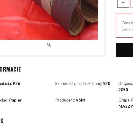
-
Cena 
Cena b
FORMACJE
ulacja:
P36
Szerokość pasa/rolki [mm]:
920
Długość
2050
kład:
Papier
Producent:
VSM
Grupa:
MASZ
IS