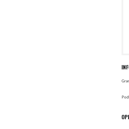
IN
Gran
Pod
OP