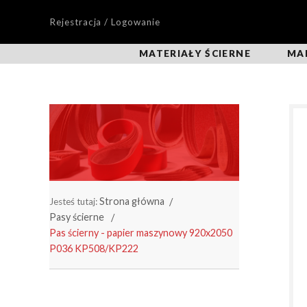
Rejestracja / Logowanie
MATERIAŁY ŚCIERNE
MA
Strona główna
Jesteś tutaj:
Pasy ścierne
Pas ścierny - papier maszynowy 920x2050
P036 KP508/KP222