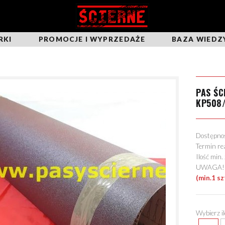
RKI
PROMOCJE I WYPRZEDAŻE
BAZA WIEDZ
PAS ŚC
KP508
Dostępn
Termin re
Ilość min
UWAGA! Mo
(min.1 sz
Wybierz i