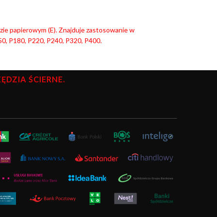
dzie papierowym (E). Znajduje zastosowanie w
50, P180, P220, P240, P320, P400.
DZIA ŚCIERNE.