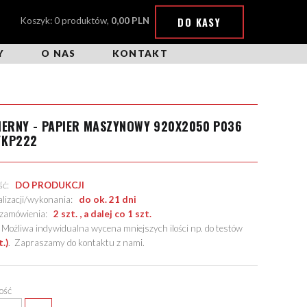
DO KASY
Koszyk: 0 produktów,
0,00 PLN
Y
O NAS
KONTAKT
IERNY - PAPIER MASZYNOWY 920X2050 P036
/KP222
ość:
DO PRODUKCJI
alizacji/wykonania:
do ok. 21 dni
. zamówienia:
2 szt. , a dalej co 1 szt.
żliwa indywidualna wycena mniejszych ilości np. do testów
t.)
.
Zapraszamy do kontaktu z nami
.
lość