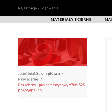
Rejestracja / Logowanie
MATERIAŁY ŚCIERNE
MA
Strona główna
Jesteś tutaj:
Pasy ścierne
Pas ścierny - papier maszynowy 970x1525
P060 WPF420