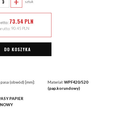
+
sztuk
73.54
PLN
netto:
rutto:
90.45
PLN
DO KOSZYKA
 pasa (obwód) [mm]:
Materiał:
WPF420/520
(pap.korundowy)
PASY PAPIER
YNOWY