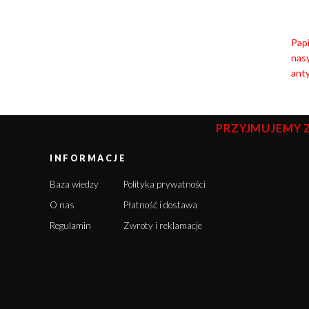
Pap
nas
anty
PRZYJMUJEMY 
INFORMACJE
Baza wiedzy
Polityka prywatności
O nas
Płatność i dostawa
Regulamin
Zwroty i reklamacje