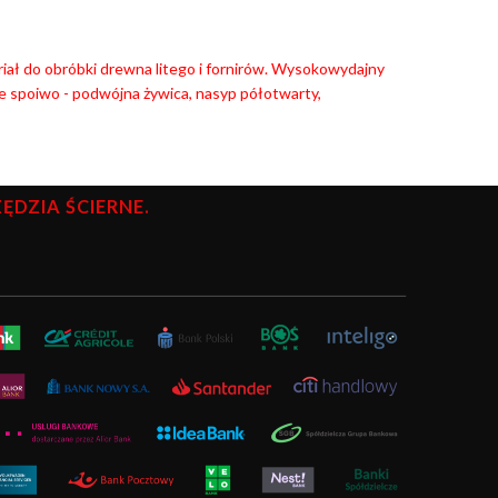
ał do obróbki drewna litego i fornirów. Wysokowydajny
 spoiwo - podwójna żywica, nasyp półotwarty,
DZIA ŚCIERNE.