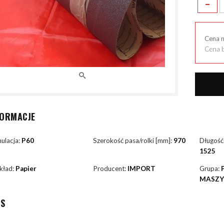
-
Cena 
Cena b
FORMACJE
ulacja:
P60
Szerokość pasa/rolki [mm]:
970
Długość
1525
kład:
Papier
Producent:
IMPORT
Grupa:
MASZ
IS