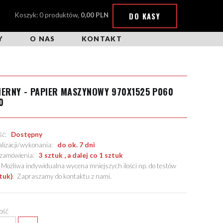
DO KASY
Koszyk: 0 produktów,
0,00 PLN
Y
O NAS
KONTAKT
IERNY - PAPIER MASZYNOWY 970X1525 P060
0
ość:
Dostępny
alizacji/wykonania:
do ok. 7 dni
. zamówienia:
3 sztuk , a dalej co 1 sztuk
żliwa indywidualna wycena mniejszych ilości np. do testów
tuk)
.
Zapraszamy do kontaktu z nami
.
lość