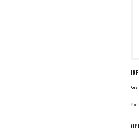
IN
Gran
Pod
OP