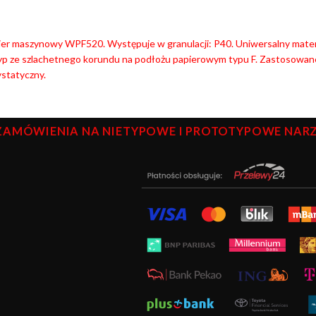
ier maszynowy WPF520. Występuje w granulacji: P40. Uniwersalny materi
yp ze szlachetnego korundu na podłożu papierowym typu F. Zastosowane
statyczny.
ZAMÓWIENIA NA NIETYPOWE I PROTOTYPOWE NARZĘ