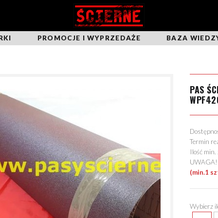
RKI
PROMOCJE I WYPRZEDAŻE
BAZA WIEDZ
PAS ŚC
WPF42
Dostępn
Termin re
Ilość min
UWAGA! Mo
(min.1 sz
Wybierz i