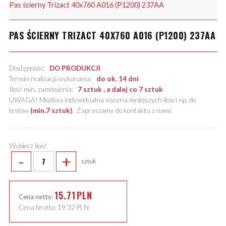
Pas ścierny Trizact 40x760 A016 (P1200) 237AA
PAS ŚCIERNY TRIZACT 40X760 A016 (P1200) 237AA
Dostępność:
DO PRODUKCJI
Termin realizacji/wykonania:
do ok. 14 dni
Ilość min. zamówienia:
7 sztuk , a dalej co 7 sztuk
UWAGA! Możliwa indywidualna wycena mniejszych ilości np. do
testów
(min.7 sztuk)
.
Zapraszamy do kontaktu z nami
.
Wybierz ilość
-
+
sztuk
15.71
PLN
Cena netto:
Cena brutto:
19.32
PLN