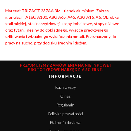
Materiał TRIZACT 237AA 3M - tlenek aluminium. Zakres
granulacji : A160, A100, A80, A65, A45, A30, A16, A6. Obróbka
stali miękiej, stali narzędziowej, stopy kobaltowe, stopy niklowe
oraz tytan. Idealny do dokładnego, wysoce precyzyjnego
szlifowania i wizualnego wykańczania metali. Przeznaczony do
pracy na sucho, przy docisku średnim i dużym.
PRZYJMUJEMY ZAMÓWIENIA NA NIETYPOWE I
PROTOTYPOWE NARZĘDZIA ŚCIERNE.
INFORMACJE
Baza wiedzy
O nas
Regulamin
Polityka prywatności
Płatność i dostawa