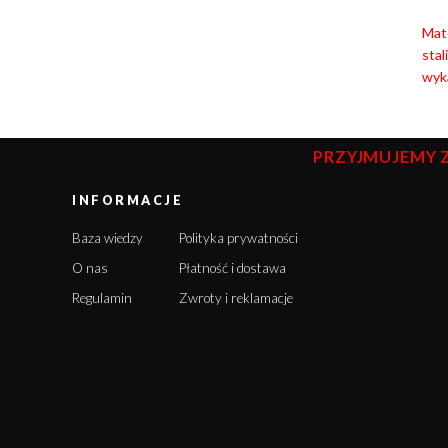
Mate
stal
wyka
PRZYJMUJEMY 
INFORMACJE
Baza wiedzy
Polityka prywatności
O nas
Płatność i dostawa
Regulamin
Zwroty i reklamacje