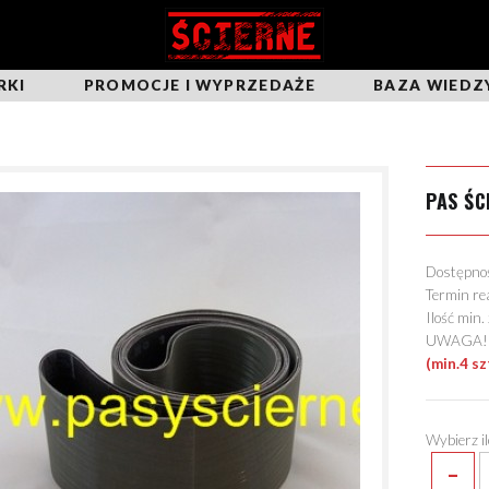
RKI
PROMOCJE I WYPRZEDAŻE
BAZA WIEDZ
PAS ŚC
Dostępn
Termin re
Ilość min
UWAGA! Mo
(min.4 sz
Wybierz i
-