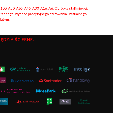
00, A80, A65, A45, A30, A16, A6. Obróbka stali miękiej,
okładnego, wysoce precyzyjnego szlifowania i wizualnego
dużym.
DZIA ŚCIERNE.