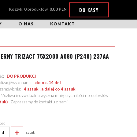
DO KASY
Koszyk: 0 produktów,
0,00 PLN
Y
O NAS
KONTAKT
IERNY TRIZACT 75X2000 A080 (P240) 237AA
ość:
DO PRODUKCJI
alizacji/wykonania:
do ok. 14 dni
. zamówienia:
4 sztuk , a dalej co 4 sztuk
żliwa indywidualna wycena mniejszych ilości np. do testów
tuk)
.
Zapraszamy do kontaktu z nami
.
lość
+
sztuk