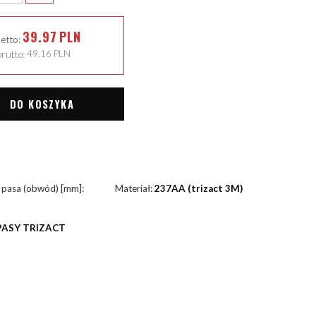
39.97
PLN
netto:
rutto:
49.16
PLN
DO KOSZYKA
 pasa (obwód) [mm]:
Materiał:
237AA (trizact 3M)
PASY TRIZACT