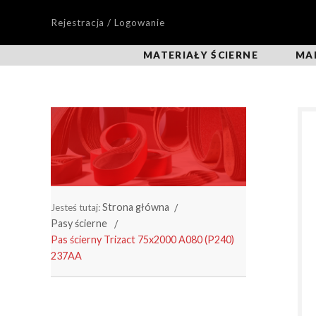
Rejestracja / Logowanie
MATERIAŁY ŚCIERNE
MA
Strona główna
Jesteś tutaj:
Pasy ścierne
Pas ścierny Trizact 75x2000 A080 (P240)
237AA