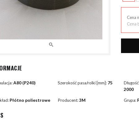
Cena 
Cena b
FORMACJE
ulacja:
A80 (P240)
Szerokość pasa/rolki [mm]:
75
Długość
2000
kład:
Płótno poliestrowe
Producent:
3M
Grupa:
IS