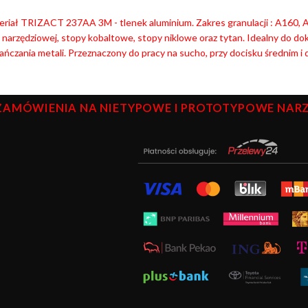
riał TRIZACT 237AA 3M - tlenek aluminium. Zakres granulacji : A160, A1
i narzędziowej, stopy kobaltowe, stopy niklowe oraz tytan. Idealny do d
ńczania metali. Przeznaczony do pracy na sucho, przy docisku średnim i 
ZAMÓWIENIA NA NIETYPOWE I PROTOTYPOWE NARZĘ