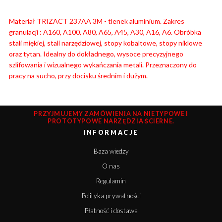
Materiał TRIZACT 237AA 3M - tlenek aluminium. Zakres
granulacji : A160, A100, A80, A65, A45, A30, A16, A6. Obróbka
stali miękiej, stali narzędziowej, stopy kobaltowe, stopy niklowe
oraz tytan. Idealny do dokładnego, wysoce precyzyjnego
szlifowania i wizualnego wykańczania metali. Przeznaczony do
pracy na sucho, przy docisku średnim i dużym.
PRZYJMUJEMY ZAMÓWIENIA NA NIETYPOWE I
PROTOTYPOWE NARZĘDZIA ŚCIERNE.
INFORMACJE
Baza wiedzy
O nas
Regulamin
Polityka prywatności
Płatność i dostawa