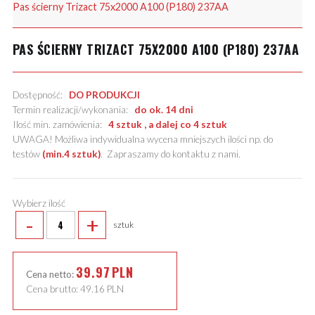
Pas ścierny Trizact 75x2000 A100 (P180) 237AA
PAS ŚCIERNY TRIZACT 75X2000 A100 (P180) 237AA
Dostępność:
DO PRODUKCJI
Termin realizacji/wykonania:
do ok. 14 dni
Ilość min. zamówienia:
4 sztuk , a dalej co 4 sztuk
UWAGA! Możliwa indywidualna wycena mniejszych ilości np. do
testów
(min.4 sztuk)
.
Zapraszamy do kontaktu z nami
.
Wybierz ilość
-
+
sztuk
39.97
PLN
Cena netto:
Cena brutto:
49.16
PLN