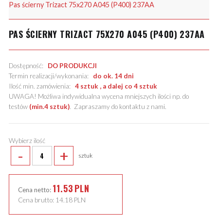
Pas ścierny Trizact 75x270 A045 (P400) 237AA
PAS ŚCIERNY TRIZACT 75X270 A045 (P400) 237AA
Dostępność:
DO PRODUKCJI
Termin realizacji/wykonania:
do ok. 14 dni
Ilość min. zamówienia:
4 sztuk , a dalej co 4 sztuk
UWAGA! Możliwa indywidualna wycena mniejszych ilości np. do
testów
(min.4 sztuk)
.
Zapraszamy do kontaktu z nami
.
Wybierz ilość
-
+
sztuk
11.53
PLN
Cena netto:
Cena brutto:
14.18
PLN