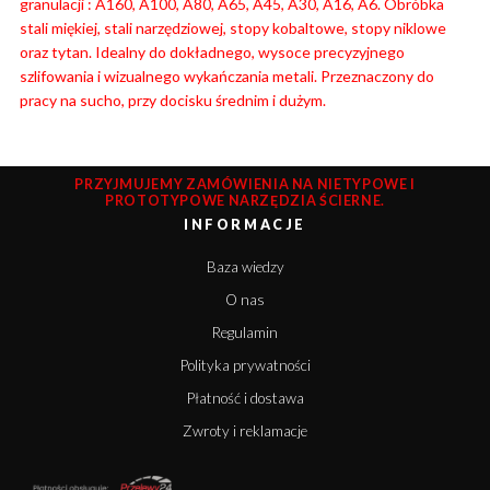
granulacji : A160, A100, A80, A65, A45, A30, A16, A6. Obróbka
stali miękiej, stali narzędziowej, stopy kobaltowe, stopy niklowe
oraz tytan. Idealny do dokładnego, wysoce precyzyjnego
szlifowania i wizualnego wykańczania metali. Przeznaczony do
pracy na sucho, przy docisku średnim i dużym.
PRZYJMUJEMY ZAMÓWIENIA NA NIETYPOWE I
PROTOTYPOWE NARZĘDZIA ŚCIERNE.
INFORMACJE
Baza wiedzy
O nas
Regulamin
Polityka prywatności
Płatność i dostawa
Zwroty i reklamacje