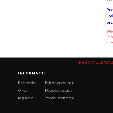
Prz
ilo
prz
Węgl
P18
powł
PRZYJMUJEMY 
INFORMACJE
Baza wiedzy
Polityka prywatności
O nas
Płatność i dostawa
Regulamin
Zwroty i reklamacje