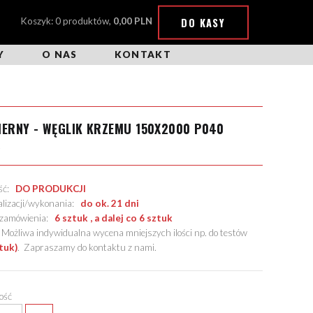
DO KASY
Koszyk: 0 produktów,
0,00 PLN
Y
O NAS
KONTAKT
IERNY - WĘGLIK KRZEMU 150X2000 P040
X
ość:
DO PRODUKCJI
alizacji/wykonania:
do ok. 21 dni
. zamówienia:
6 sztuk , a dalej co 6 sztuk
żliwa indywidualna wycena mniejszych ilości np. do testów
tuk)
.
Zapraszamy do kontaktu z nami
.
lość