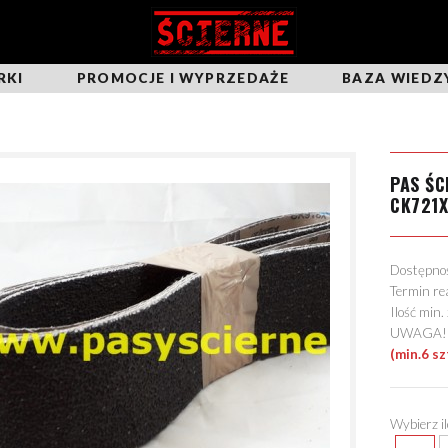
RKI
PROMOCJE I WYPRZEDAŻE
BAZA WIEDZ
PAS ŚC
CK721
Dostępn
Termin re
Ilość min
UWAGA! Mo
(min.6 sz
Wybierz i