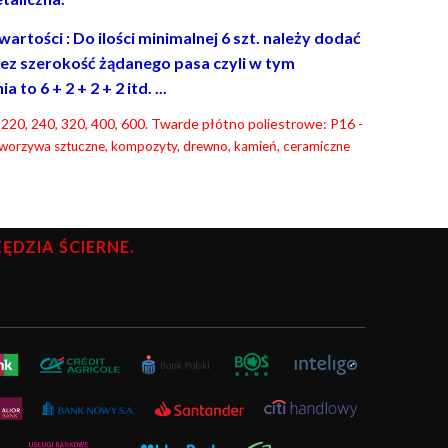
rtości : Do ilości minimalnej 6 szt. należy dodać
ez szerokość żądanego pasa czyli w tym
o 6 + 2 + 2 + 2 itd. ...
0, 220, 240, 320, 400, 600. Twarde płótno poliestrowe: P16 -
tworzywa sztuczne, kompozyty, drewno, kamień, ceramiczne
DZIA ŚCIERNE.