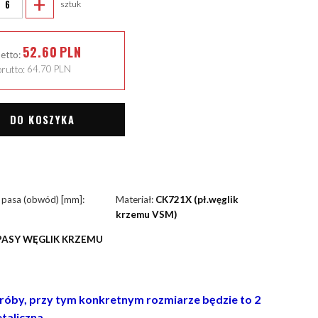
+
sztuk
52.60
PLN
netto:
rutto:
64.70
PLN
DO KOSZYKA
 pasa (obwód) [mm]:
Materiał:
CK721X (pł.węglik
krzemu VSM)
PASY WĘGLIK KRZEMU
próby, przy tym konkretnym rozmiarze będzie to 2
taliczna.