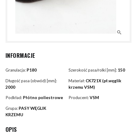
INFORMACJE
Granulacja:
P180
Szerokość pasa/rolki [mm]:
150
Długość pasa (obwód) [mm]:
Materiał:
CK721X (pł.węglik
2000
krzemu VSM)
Podkład:
Płótno poliestrowe
Producent:
VSM
Grupa:
PASY WĘGLIK
KRZEMU
OPIS