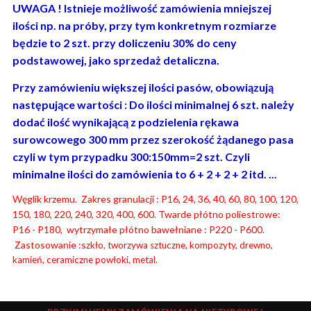
UWAGA ! Istnieje możliwość zamówienia mniejszej
ilości np. na próby, przy tym konkretnym rozmiarze
będzie to 2 szt. przy doliczeniu 30% do ceny
podstawowej, jako sprzedaż detaliczna.
Przy zamówieniu większej ilości pasów, obowiązują
następujące wartości : Do ilości minimalnej 6 szt. należy
dodać ilość wynikającą z podzielenia rękawa
surowcowego 300 mm przez szerokość żądanego pasa
czyli w tym przypadku 300:150mm=2 szt. Czyli
minimalne ilości do zamówienia to 6 + 2 + 2 + 2 itd. ...
Węglik krzemu. Zakres granulacji : P16, 24, 36, 40, 60, 80, 100, 120,
150, 180, 220, 240, 320, 400, 600. Twarde płótno poliestrowe:
P16 - P180, wytrzymałe płótno bawełniane : P220 - P600.
Zastosowanie :s
zkło, tworzywa sztuczne, kompozyty, drewno,
kamień, ceramiczne powłoki, metal.