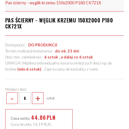
Pas ścierny - węglik krzemu 150x2000 P180 CK721X
PAS ŚCIERNY - WĘGLIK KRZEMU 150X2000 P180
CK721X
Dostępność:
DO PRODUKCJI
Termin realizacji/wykonania:
do ok. 21 dni
Ilość min. zamówienia:
6 sztuk , a dalej co 6 sztuk
UWAGA! Możliwa indywidualna wycena mniejszych ilości np. do
testów
(min.6 sztuk)
.
Zapraszamy do kontaktu z nami
.
Wybierz ilość
-
+
sztuk
44.06
PLN
Cena netto:
Cena brutto:
54.19
PLN