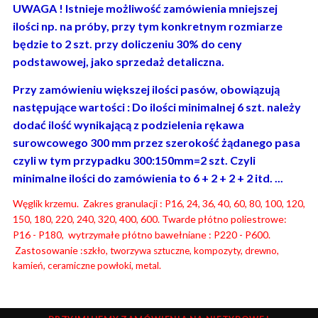
UWAGA ! Istnieje możliwość zamówienia mniejszej
ilości np. na próby, przy tym konkretnym rozmiarze
będzie to 2 szt. przy doliczeniu 30% do ceny
podstawowej, jako sprzedaż detaliczna.
Przy zamówieniu większej ilości pasów, obowiązują
następujące wartości : Do ilości minimalnej 6 szt. należy
dodać ilość wynikającą z podzielenia rękawa
surowcowego 300 mm przez szerokość żądanego pasa
czyli w tym przypadku 300:150mm=2 szt. Czyli
minimalne ilości do zamówienia to 6 + 2 + 2 + 2 itd. ...
Węglik krzemu. Zakres granulacji : P16, 24, 36, 40, 60, 80, 100, 120,
150, 180, 220, 240, 320, 400, 600. Twarde płótno poliestrowe:
P16 - P180, wytrzymałe płótno bawełniane : P220 - P600.
Zastosowanie :s
zkło, tworzywa sztuczne, kompozyty, drewno,
kamień, ceramiczne powłoki, metal.