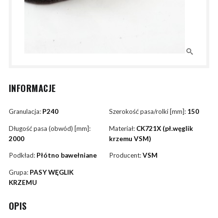
INFORMACJE
Granulacja:
P240
Szerokość pasa/rolki [mm]:
150
Długość pasa (obwód) [mm]:
Materiał:
CK721X (pł.węglik
2000
krzemu VSM)
Podkład:
Płótno bawełniane
Producent:
VSM
Grupa:
PASY WĘGLIK
KRZEMU
OPIS