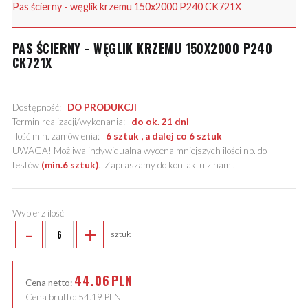
Pas ścierny - węglik krzemu 150x2000 P240 CK721X
PAS ŚCIERNY - WĘGLIK KRZEMU 150X2000 P240
CK721X
Dostępność:
DO PRODUKCJI
Termin realizacji/wykonania:
do ok. 21 dni
Ilość min. zamówienia:
6 sztuk , a dalej co 6 sztuk
UWAGA! Możliwa indywidualna wycena mniejszych ilości np. do
testów
(min.6 sztuk)
.
Zapraszamy do kontaktu z nami
.
Wybierz ilość
-
+
sztuk
44.06
PLN
Cena netto:
Cena brutto:
54.19
PLN