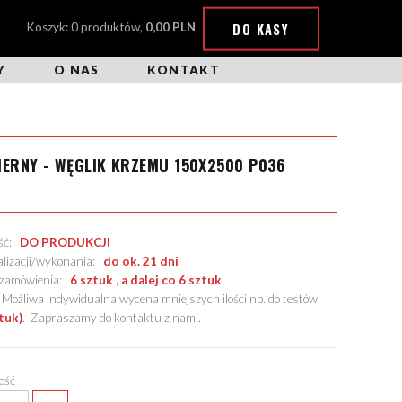
DO KASY
Koszyk: 0 produktów,
0,00 PLN
Y
O NAS
KONTAKT
IERNY - WĘGLIK KRZEMU 150X2500 P036
X
ość:
DO PRODUKCJI
alizacji/wykonania:
do ok. 21 dni
. zamówienia:
6 sztuk , a dalej co 6 sztuk
żliwa indywidualna wycena mniejszych ilości np. do testów
tuk)
.
Zapraszamy do kontaktu z nami
.
lość