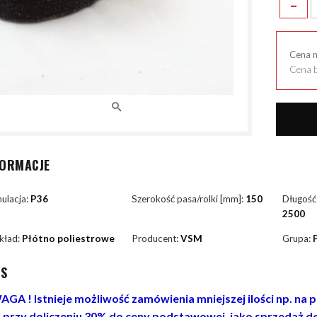
-
Cena 
Cena b
FORMACJE
ulacja:
P36
Szerokość pasa/rolki [mm]:
150
Długość
2500
kład:
Płótno poliestrowe
Producent:
VSM
Grupa:
IS
GA ! Istnieje możliwość zamówienia mniejszej ilości np. na 
. przy doliczeniu 30% do ceny podstawowej, jako sprzedaż de