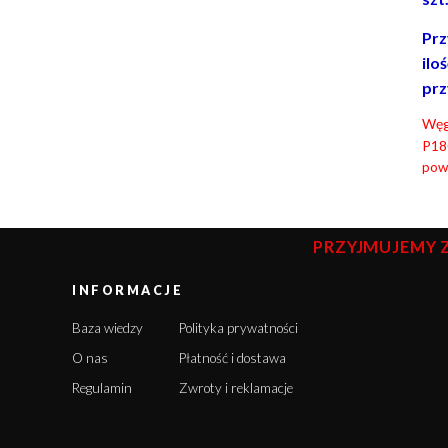
Prz
ilo
prz
Węgl
P18
powł
PRZYJMUJEMY 
INFORMACJE
Baza wiedzy
Polityka prywatności
O nas
Płatność i dostawa
Regulamin
Zwroty i reklamacje