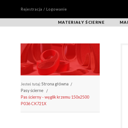
Rejestracja / Logowanie
MATERIAŁY ŚCIERNE
MA
Strona główna
Jesteś tutaj:
Pasy ścierne
Pas ścierny - węglik krzemu 150x2500
P036 CK721X