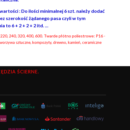
rtości : Do ilości minimalnej 6 szt. należy dodać
ez szerokość żądanego pasa czyli w tym
o 6 + 2 + 2 + 2 itd. ...
0, 220, 240, 320, 400, 600. Twarde płótno poliestrowe: P16 -
tworzywa sztuczne, kompozyty, drewno, kamień, ceramiczne
DZIA ŚCIERNE.