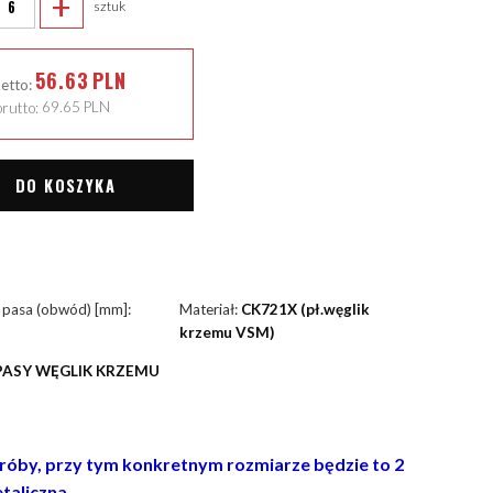
+
sztuk
56.63
PLN
netto:
rutto:
69.65
PLN
DO KOSZYKA
 pasa (obwód) [mm]:
Materiał:
CK721X (pł.węglik
krzemu VSM)
PASY WĘGLIK KRZEMU
próby, przy tym konkretnym rozmiarze będzie to 2
taliczna.