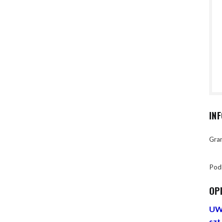
IN
Gran
Pod
OP
UWA
szt