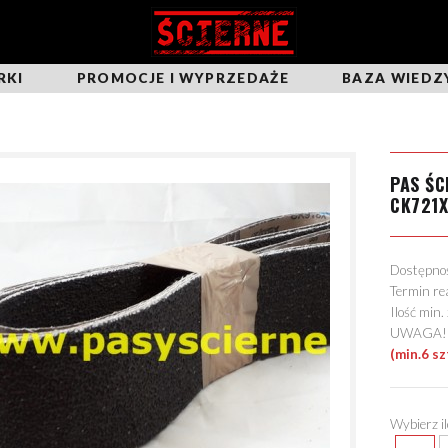
RKI
PROMOCJE I WYPRZEDAŻE
BAZA WIEDZ
PAS ŚC
CK721
Dostępn
Termin re
Ilość min
UWAGA! Mo
(min.6 sz
Wybierz i