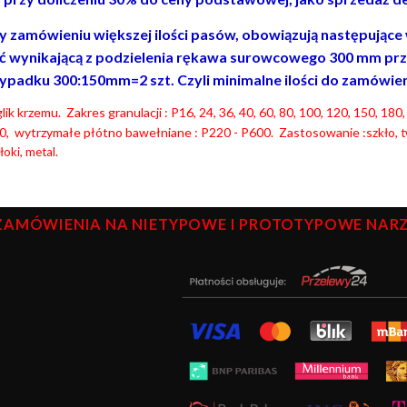
y zamówieniu większej ilości pasów, obowiązują następujące wa
ść wynikającą z podzielenia rękawa surowcowego 300 mm prz
ypadku 300:150mm=2 szt. Czyli minimalne ilości do zamówienia t
ik krzemu. Zakres granulacji : P16, 24, 36, 40, 60, 80, 100, 120, 150, 18
0, wytrzymałe płótno bawełniane : P220 - P600. Zastosowanie :s
zkło, 
oki, metal.
ZAMÓWIENIA NA NIETYPOWE I PROTOTYPOWE NARZĘ