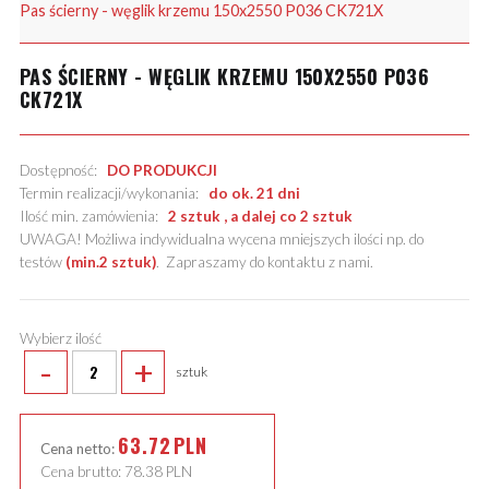
Pas ścierny - węglik krzemu 150x2550 P036 CK721X
PAS ŚCIERNY - WĘGLIK KRZEMU 150X2550 P036
CK721X
Dostępność:
DO PRODUKCJI
Termin realizacji/wykonania:
do ok. 21 dni
Ilość min. zamówienia:
2 sztuk , a dalej co 2 sztuk
UWAGA! Możliwa indywidualna wycena mniejszych ilości np. do
testów
(min.2 sztuk)
.
Zapraszamy do kontaktu z nami
.
Wybierz ilość
-
+
sztuk
63.72
PLN
Cena netto:
Cena brutto:
78.38
PLN