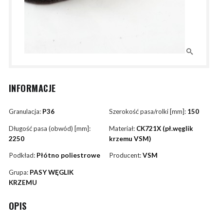
INFORMACJE
Granulacja:
P36
Szerokość pasa/rolki [mm]:
150
Długość pasa (obwód) [mm]:
Materiał:
CK721X (pł.węglik
2250
krzemu VSM)
Podkład:
Płótno poliestrowe
Producent:
VSM
Grupa:
PASY WĘGLIK
KRZEMU
OPIS