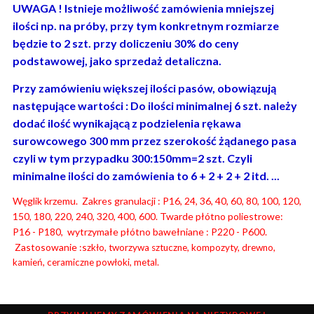
UWAGA ! Istnieje możliwość zamówienia mniejszej
ilości np. na próby, przy tym konkretnym rozmiarze
będzie to 2 szt. przy doliczeniu 30% do ceny
podstawowej, jako sprzedaż detaliczna.
Przy zamówieniu większej ilości pasów, obowiązują
następujące wartości : Do ilości minimalnej 6 szt. należy
dodać ilość wynikającą z podzielenia rękawa
surowcowego 300 mm przez szerokość żądanego pasa
czyli w tym przypadku 300:150mm=2 szt. Czyli
minimalne ilości do zamówienia to 6 + 2 + 2 + 2 itd. ...
Węglik krzemu. Zakres granulacji : P16, 24, 36, 40, 60, 80, 100, 120,
150, 180, 220, 240, 320, 400, 600. Twarde płótno poliestrowe:
P16 - P180, wytrzymałe płótno bawełniane : P220 - P600.
Zastosowanie :s
zkło, tworzywa sztuczne, kompozyty, drewno,
kamień, ceramiczne powłoki, metal.