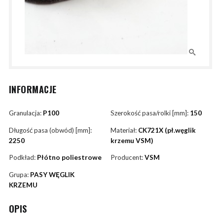
INFORMACJE
Granulacja:
P100
Szerokość pasa/rolki [mm]:
150
Długość pasa (obwód) [mm]:
Materiał:
CK721X (pł.węglik
2250
krzemu VSM)
Podkład:
Płótno poliestrowe
Producent:
VSM
Grupa:
PASY WĘGLIK
KRZEMU
OPIS