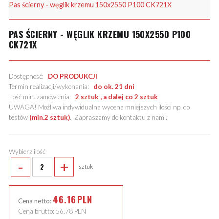
Pas ścierny - węglik krzemu 150x2550 P100 CK721X
PAS ŚCIERNY - WĘGLIK KRZEMU 150X2550 P100
CK721X
Dostępność:
DO PRODUKCJI
Termin realizacji/wykonania:
do ok. 21 dni
Ilość min. zamówienia:
2 sztuk , a dalej co 2 sztuk
UWAGA! Możliwa indywidualna wycena mniejszych ilości np. do
testów
(min.2 sztuk)
.
Zapraszamy do kontaktu z nami
.
Wybierz ilość
-
+
sztuk
46.16
PLN
Cena netto:
Cena brutto:
56.78
PLN