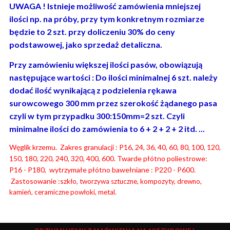
UWAGA ! Istnieje możliwość zamówienia mniejszej
ilości np. na próby, przy tym konkretnym rozmiarze
będzie to 2 szt. przy doliczeniu 30% do ceny
podstawowej, jako sprzedaż detaliczna.
Przy zamówieniu większej ilości pasów, obowiązują
następujące wartości : Do ilości minimalnej 6 szt. należy
dodać ilość wynikającą z podzielenia rękawa
surowcowego 300 mm przez szerokość żądanego pasa
czyli w tym przypadku 300:150mm=2 szt. Czyli
minimalne ilości do zamówienia to 6 + 2 + 2 + 2 itd. ...
Węglik krzemu. Zakres granulacji : P16, 24, 36, 40, 60, 80, 100, 120,
150, 180, 220, 240, 320, 400, 600. Twarde płótno poliestrowe:
P16 - P180, wytrzymałe płótno bawełniane : P220 - P600.
Zastosowanie :s
zkło, tworzywa sztuczne, kompozyty, drewno,
kamień, ceramiczne powłoki, metal.