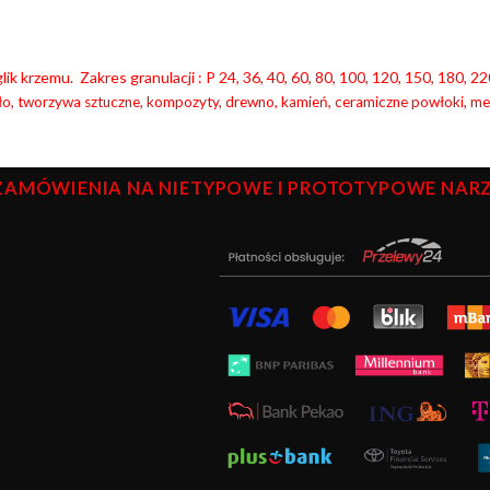
ik krzemu. Zakres granulacji : P 24, 36, 40, 60, 80, 100, 120, 150, 180,
ło, tworzywa sztuczne, kompozyty, drewno, kamień, ceramiczne powłoki, met
ZAMÓWIENIA NA NIETYPOWE I PROTOTYPOWE NARZĘ