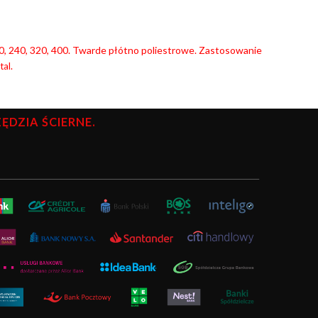
 220, 240, 320, 400. Twarde płótno poliestrowe. Zastosowanie
al.
DZIA ŚCIERNE.