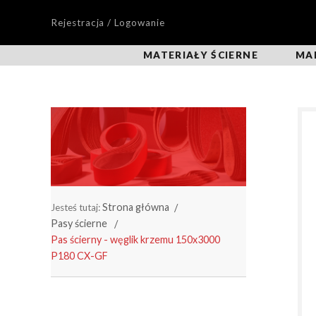
Rejestracja / Logowanie
MATERIAŁY ŚCIERNE
MA
Strona główna
Jesteś tutaj:
Pasy ścierne
Pas ścierny - węglik krzemu 150x3000
P180 CX-GF