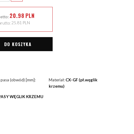
20.98
PLN
netto:
rutto:
25.81
PLN
DO KOSZYKA
 pasa (obwód) [mm]:
Materiał:
CX-GF (pł.węglik
krzemu)
PASY WĘGLIK KRZEMU