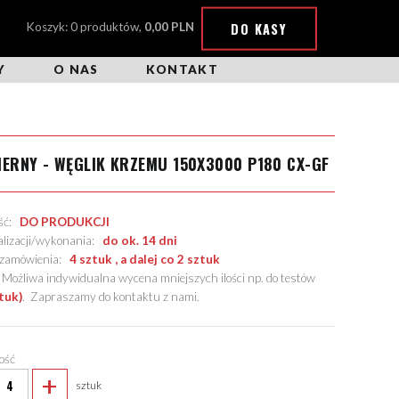
DO KASY
Koszyk: 0 produktów,
0,00 PLN
Y
O NAS
KONTAKT
IERNY - WĘGLIK KRZEMU 150X3000 P180 CX-GF
ość:
DO PRODUKCJI
alizacji/wykonania:
do ok. 14 dni
. zamówienia:
4 sztuk , a dalej co 2 sztuk
żliwa indywidualna wycena mniejszych ilości np. do testów
tuk)
.
Zapraszamy do kontaktu z nami
.
lość
+
sztuk