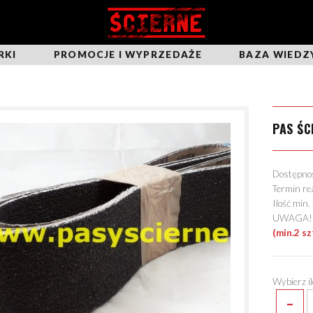
RKI
PROMOCJE I WYPRZEDAŻE
BAZA WIEDZ
PAS ŚC
Dostępn
Termin re
Ilość min
UWAGA! Mo
(min.2 sz
Wybierz i
-