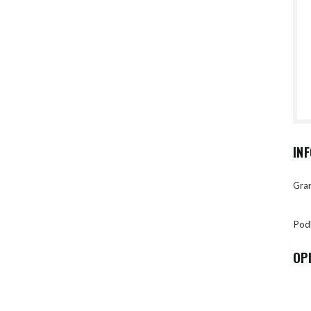
IN
Gran
Pod
OP