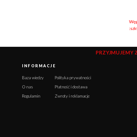
Węgl
:s
zk
PRZYJMUJEMY 
INFORMACJE
Baza wiedzy
Polityka prywatności
O nas
Płatność i dostawa
Regulamin
Zwroty i reklamacje