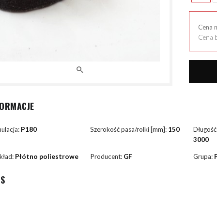
Cena 
Cena b
FORMACJE
ulacja:
P180
Szerokość pasa/rolki [mm]:
150
Długość
3000
kład:
Płótno poliestrowe
Producent:
GF
Grupa:
IS