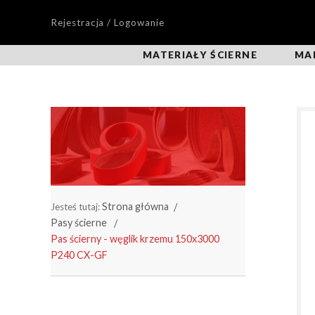
Rejestracja / Logowanie
MATERIAŁY ŚCIERNE
MA
Strona główna
Jesteś tutaj:
Pasy ścierne
Pas ścierny - węglik krzemu 150x3000
P240 CX-GF