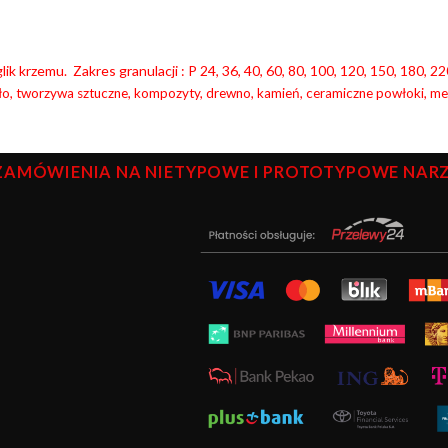
ik krzemu. Zakres granulacji : P 24, 36, 40, 60, 80, 100, 120, 150, 180,
ło, tworzywa sztuczne, kompozyty, drewno, kamień, ceramiczne powłoki, met
ZAMÓWIENIA NA NIETYPOWE I PROTOTYPOWE NARZĘ