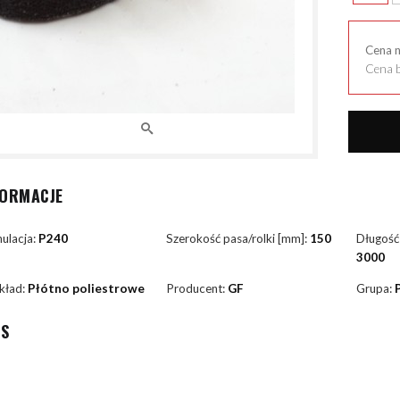
Cena 
Cena b
FORMACJE
ulacja:
P240
Szerokość pasa/rolki [mm]:
150
Długość
3000
kład:
Płótno poliestrowe
Producent:
GF
Grupa:
IS