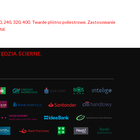
 220, 240, 320, 400. Twarde płótno poliestrowe. Zastosowanie
al.
DZIA ŚCIERNE.