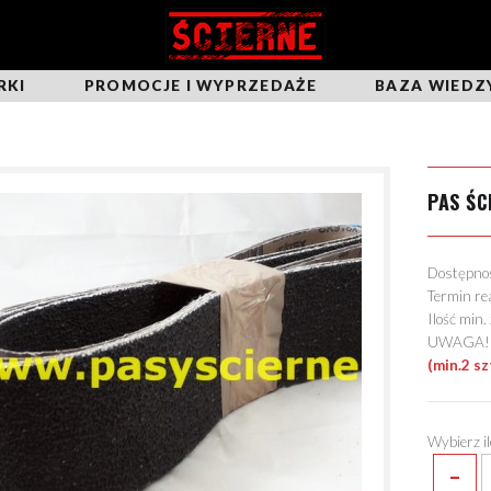
RKI
PROMOCJE I WYPRZEDAŻE
BAZA WIEDZ
PAS ŚC
Dostępn
Termin re
Ilość min
UWAGA! Mo
(min.2 sz
Wybierz i
-