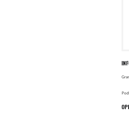
IN
Gran
Pod
OP