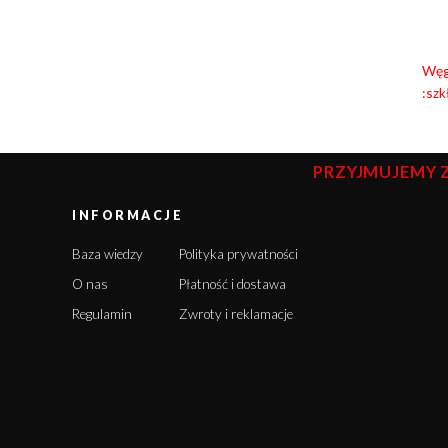
Węgl
:s
zk
PRZYJMUJEMY 
INFORMACJE
Baza wiedzy
Polityka prywatności
O nas
Płatność i dostawa
Regulamin
Zwroty i reklamacje