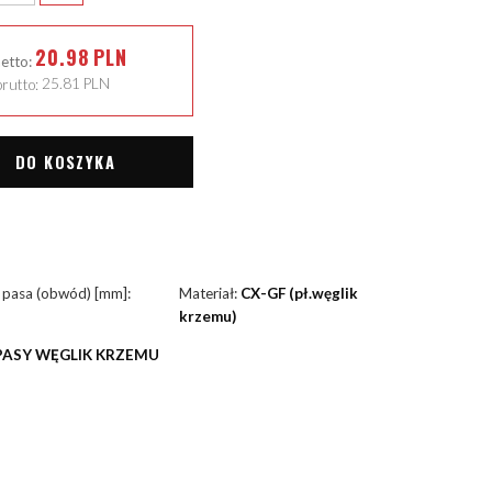
20.98
PLN
netto:
rutto:
25.81
PLN
DO KOSZYKA
 pasa (obwód) [mm]:
Materiał:
CX-GF (pł.węglik
krzemu)
PASY WĘGLIK KRZEMU