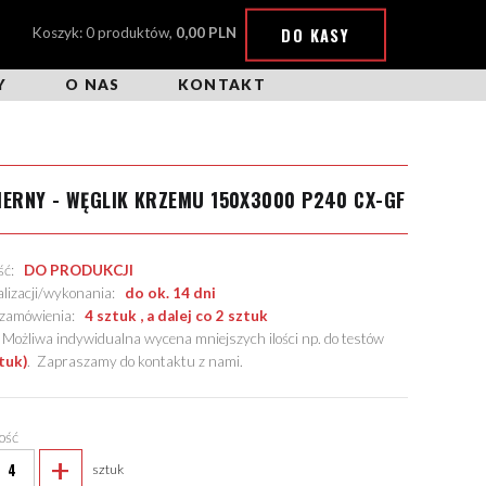
DO KASY
Koszyk: 0 produktów,
0,00 PLN
Y
O NAS
KONTAKT
IERNY - WĘGLIK KRZEMU 150X3000 P240 CX-GF
ość:
DO PRODUKCJI
alizacji/wykonania:
do ok. 14 dni
. zamówienia:
4 sztuk , a dalej co 2 sztuk
żliwa indywidualna wycena mniejszych ilości np. do testów
tuk)
.
Zapraszamy do kontaktu z nami
.
lość
+
sztuk