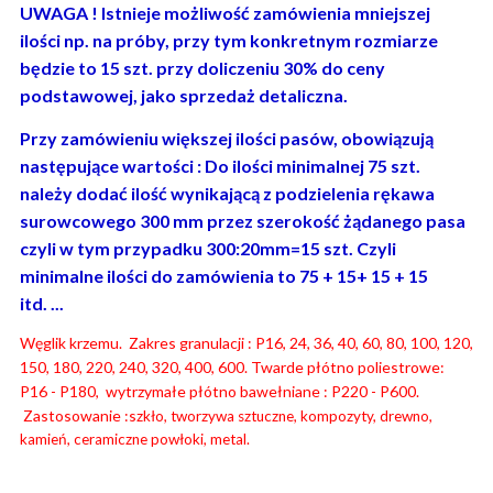
UWAGA ! Istnieje możliwość zamówienia mniejszej
ilości np. na próby, przy tym konkretnym rozmiarze
będzie to 15 szt. przy doliczeniu 30% do ceny
podstawowej, jako sprzedaż detaliczna.
Przy zamówieniu większej ilości pasów, obowiązują
następujące wartości : Do ilości minimalnej 75 szt.
należy dodać ilość wynikającą z podzielenia rękawa
surowcowego 300 mm przez szerokość żądanego pasa
czyli w tym przypadku 300:20mm=15 szt. Czyli
minimalne ilości do zamówienia to 75 + 15+ 15 + 15
itd. ...
Węglik krzemu. Zakres granulacji : P16, 24, 36, 40, 60, 80, 100, 120,
150, 180, 220, 240, 320, 400, 600. Twarde płótno poliestrowe:
P16 - P180, wytrzymałe płótno bawełniane : P220 - P600.
Zastosowanie :s
zkło, tworzywa sztuczne, kompozyty, drewno,
kamień, ceramiczne powłoki, metal.