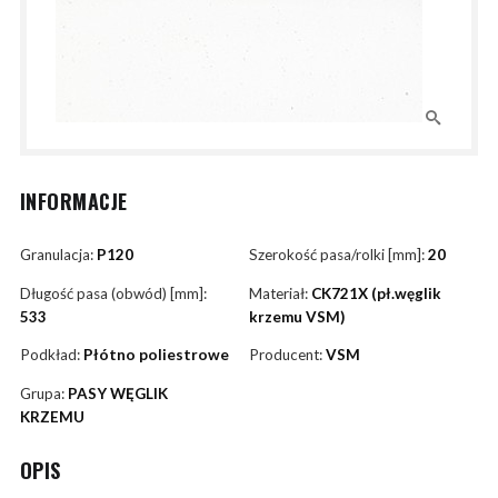
INFORMACJE
Granulacja:
P120
Szerokość pasa/rolki [mm]:
20
Długość pasa (obwód) [mm]:
Materiał:
CK721X (pł.węglik
533
krzemu VSM)
Podkład:
Płótno poliestrowe
Producent:
VSM
Grupa:
PASY WĘGLIK
KRZEMU
OPIS