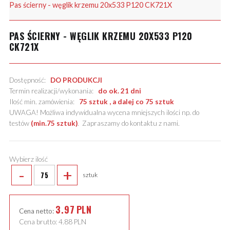
Pas ścierny - węglik krzemu 20x533 P120 CK721X
PAS ŚCIERNY - WĘGLIK KRZEMU 20X533 P120
CK721X
Dostępność:
DO PRODUKCJI
Termin realizacji/wykonania:
do ok. 21 dni
Ilość min. zamówienia:
75 sztuk , a dalej co 75 sztuk
UWAGA! Możliwa indywidualna wycena mniejszych ilości np. do
testów
(min.75 sztuk)
.
Zapraszamy do kontaktu z nami
.
Wybierz ilość
-
+
sztuk
3.97
PLN
Cena netto:
Cena brutto:
4.88
PLN