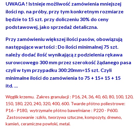
UWAGA ! Istnieje możliwość zamówienia mniejszej
ilości np. na próby, przy tym konkretnym rozmiarze
będzie to 15 szt. przy doliczeniu 30% do ceny
podstawowej, jako sprzedaż detaliczna.
Przy zamówieniu większej ilości pasów, obowiązują
następujące wartości : Do ilości minimalnej 75 szt.
należy dodać ilość wynikającą z podzielenia rękawa
surowcowego 300 mm przez szerokość żądanego pasa
czyli w tym przypadku 300:20mm=15 szt. Czyli
minimalne ilości do zamówienia to 75 + 15+ 15 + 15
itd. ...
Węglik krzemu. Zakres granulacji : P16, 24, 36, 40, 60, 80, 100, 120,
150, 180, 220, 240, 320, 400, 600. Twarde płótno poliestrowe:
P16 - P180, wytrzymałe płótno bawełniane : P220 - P600.
Zastosowanie :s
zkło, tworzywa sztuczne, kompozyty, drewno,
kamień, ceramiczne powłoki, metal.