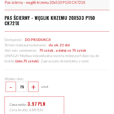
Pas ścierny - węglik krzemu 20x533 P150 CK721X
PAS ŚCIERNY - WĘGLIK KRZEMU 20X533 P150
CK721X
Dostępność:
DO PRODUKCJI
Termin realizacji/wykonania:
do ok. 21 dni
Ilość min. zamówienia:
75 sztuk , a dalej co 75 sztuk
UWAGA! Możliwa indywidualna wycena mniejszych ilości np. do
testów
(min.75 sztuk)
.
Zapraszamy do kontaktu z nami
.
Wybierz ilość
-
+
sztuk
3.97
PLN
Cena netto:
Cena brutto:
4.88
PLN