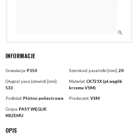
INFORMACJE
Granulacja:
P150
Szerokość pasa/rolki [mm]:
20
Długość pasa (obwód) [mm]:
Materiał:
CK721X (pł.węglik
533
krzemu VSM)
Podkład:
Płótno poliestrowe
Producent:
VSM
Grupa:
PASY WĘGLIK
KRZEMU
OPIS