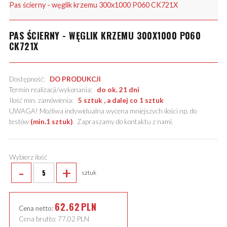
Pas ścierny - węglik krzemu 300x1000 P060 CK721X
PAS ŚCIERNY - WĘGLIK KRZEMU 300X1000 P060
CK721X
Dostępność:
DO PRODUKCJI
Termin realizacji/wykonania:
do ok. 21 dni
Ilość min. zamówienia:
5 sztuk , a dalej co 1 sztuk
UWAGA! Możliwa indywidualna wycena mniejszych ilości np. do
testów
(min.1 sztuk)
.
Zapraszamy do kontaktu z nami
.
Wybierz ilość
-
+
sztuk
62.62
PLN
Cena netto:
Cena brutto:
77.02
PLN