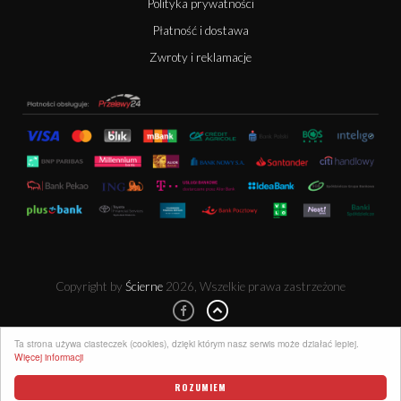
Polityka prywatności
Płatność i dostawa
Zwroty i reklamacje
Copyright by
Ścierne
2026, Wszelkie prawa zastrzeżone
Ta strona używa ciasteczek (cookies), dzięki którym nasz serwis może działać lepiej.
Więcej informacji
ROZUMIEM