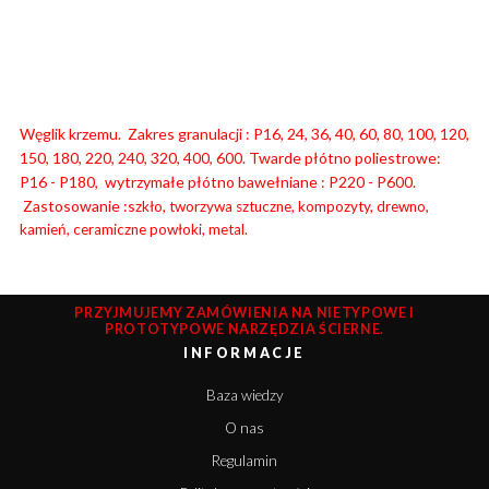
Węglik krzemu. Zakres granulacji : P16, 24, 36, 40, 60, 80, 100, 120,
150, 180, 220, 240, 320, 400, 600. Twarde płótno poliestrowe:
P16 - P180, wytrzymałe płótno bawełniane : P220 - P600.
Zastosowanie :s
zkło, tworzywa sztuczne, kompozyty, drewno,
kamień, ceramiczne powłoki, metal.
PRZYJMUJEMY ZAMÓWIENIA NA NIETYPOWE I
PROTOTYPOWE NARZĘDZIA ŚCIERNE.
INFORMACJE
Baza wiedzy
O nas
Regulamin