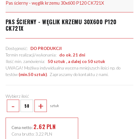
Pas ścierny - węglik krzemu 30x600 P120 CK721X
PAS ŚCIERNY - WĘGLIK KRZEMU 30X600 P120
CK721X
Dostępność:
DO PRODUKCJI
Termin realizacji/wykonania:
do ok. 21 dni
Ilość min. zamówienia:
50 sztuk , a dalej co 50 sztuk
UWAGA! Możliwa indywidualna wycena mniejszych ilości np. do
testów
(min.50 sztuk)
.
Zapraszamy do kontaktu z nami
.
Wybierz ilość
-
+
sztuk
2.62
PLN
Cena netto:
Cena brutto:
3.22
PLN