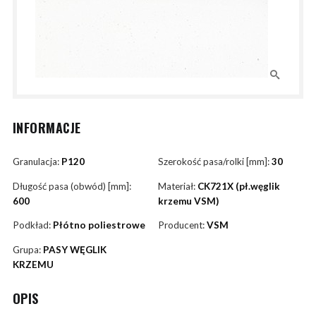
INFORMACJE
Granulacja:
P120
Szerokość pasa/rolki [mm]:
30
Długość pasa (obwód) [mm]:
Materiał:
CK721X (pł.węglik
600
krzemu VSM)
Podkład:
Płótno poliestrowe
Producent:
VSM
Grupa:
PASY WĘGLIK
KRZEMU
OPIS