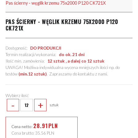
Pas ścierny - węglik krzemu 75x2000 P120 CK721X
PAS ŚCIERNY - WĘGLIK KRZEMU 75X2000 P120
CK721X
Dostępność:
DO PRODUKCJI
Termin realizacji/wykonania:
do ok. 21 dni
Ilość min. zamówienia:
12 sztuk , a dalej co 12 sztuk
UWAGA! Możliwa indywidualna wycena mniejszych ilości np. do
testów
(min.12 sztuk)
.
Zapraszamy do kontaktu z nami
.
Wybierz ilość
-
+
sztuk
28.91
PLN
Cena netto:
Cena brutto:
35.56
PLN