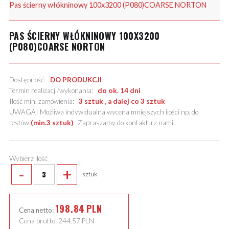
Pas ścierny włókninowy 100x3200 (P080)COARSE NORTON
PAS ŚCIERNY WŁÓKNINOWY 100X3200
(P080)COARSE NORTON
Dostępność:
DO PRODUKCJI
Termin realizacji/wykonania:
do ok. 14 dni
Ilość min. zamówienia:
3 sztuk , a dalej co 3 sztuk
UWAGA! Możliwa indywidualna wycena mniejszych ilości np. do
testów
(min.3 sztuk)
.
Zapraszamy do kontaktu z nami
.
Wybierz ilość
-
+
sztuk
198.84
PLN
Cena netto:
Cena brutto:
244.57
PLN