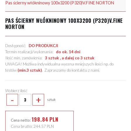
Pas ścierny włókninowy 100x3200 (P320)V.FINE NORTON
PAS ŚCIERNY WŁÓKNINOWY 100X3200 (P320)V.FINE
NORTON
Dostępność:
DO PRODUKCJI
Termin realizacji/wykonania:
do ok. 14 dni
Ilość min. zamówienia:
3 sztuk , a dalej co 3 sztuk
UWAGA! Możliwa indywidualna wycena mniejszych ilości np. do
testów
(min.3 sztuk)
.
Zapraszamy do kontaktu z nami
.
Wybierz ilość
-
+
sztuk
198.84
PLN
Cena netto:
Cena brutto:
244.57
PLN