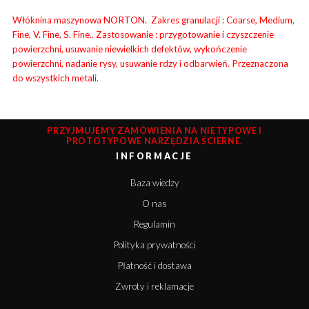
Włóknina maszynowa NORTON. Zakres granulacji : Coarse, Medium,
Fine, V. Fine, S. Fine.. Zastosowanie : przygotowanie i czyszczenie
powierzchni, usuwanie niewielkich defektów, wykończenie
powierzchni, nadanie rysy, usuwanie rdzy i odbarwień. Przeznaczona
do wszystkich metali.
PRZYJMUJEMY ZAMÓWIENIA NA NIETYPOWE I
PROTOTYPOWE NARZĘDZIA ŚCIERNE.
INFORMACJE
Baza wiedzy
O nas
Regulamin
Polityka prywatności
Płatność i dostawa
Zwroty i reklamacje