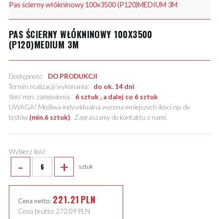
Pas ścierny włókninowy 100x3500 (P120)MEDIUM 3M
PAS ŚCIERNY WŁÓKNINOWY 100X3500
(P120)MEDIUM 3M
Dostępność:
DO PRODUKCJI
Termin realizacji/wykonania:
do ok. 14 dni
Ilość min. zamówienia:
6 sztuk , a dalej co 6 sztuk
UWAGA! Możliwa indywidualna wycena mniejszych ilości np. do
testów
(min.6 sztuk)
.
Zapraszamy do kontaktu z nami
.
Wybierz ilość
-
+
sztuk
221.21
PLN
Cena netto:
Cena brutto:
272.09
PLN