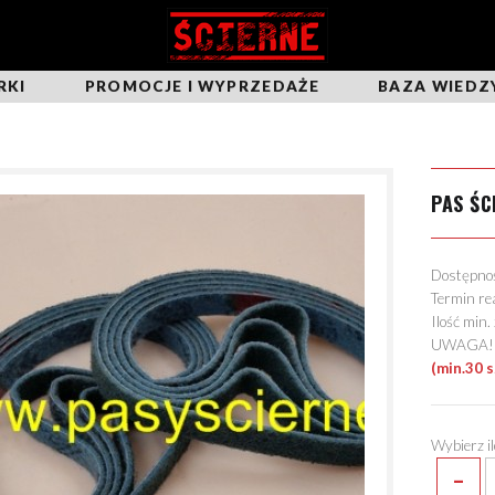
RKI
PROMOCJE I WYPRZEDAŻE
BAZA WIEDZ
PAS ŚC
Dostępn
Termin re
Ilość min
UWAGA! Mo
(min.30 
Wybierz i
-