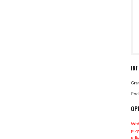
IN
Gran
Pod
OP
Włók
przy
odb