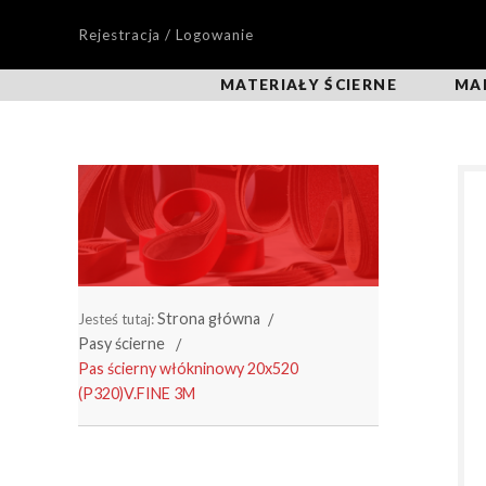
Rejestracja / Logowanie
MATERIAŁY ŚCIERNE
MA
Strona główna
Jesteś tutaj:
Pasy ścierne
Pas ścierny włókninowy 20x520
(P320)V.FINE 3M