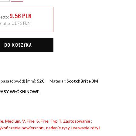
9.56
PLN
netto:
rutto:
11.76
PLN
DO KOSZYKA
 pasa (obwód) [mm]:
520
Materiał:
ScotchBrite 3M
PASY WŁÓKNINOWE
, Medium, V. Fine, S. Fine, Typ T. Zastosowanie :
kończenie powierzchni, nadanie rysy, usuwanie rdzy i