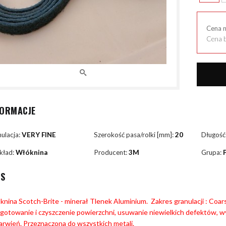
Cena 
Cena b
FORMACJE
ulacja:
VERY FINE
Szerokość pasa/rolki [mm]:
20
Długość
kład:
Włóknina
Producent:
3M
Grupa:
IS
nina Scotch-Brite - minerał Tlenek Aluminium. Zakres granulacji : Coarse
gotowanie i czyszczenie powierzchni, usuwanie niewielkich defektów, wy
arwień. Przeznaczona do wszystkich metali.