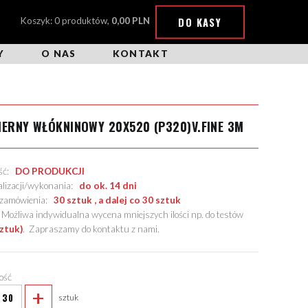
DO KASY
Koszyk: 0 produktów,
0,00 PLN
Y
O NAS
KONTAKT
IERNY WŁÓKNINOWY 20X520 (P320)V.FINE 3M
ość:
DO PRODUKCJI
alizacji/wykonania:
do ok. 14 dni
. zamówienia:
30 sztuk , a dalej co 30 sztuk
żliwa indywidualna wycena mniejszych ilości np. do testów
sztuk)
.
Zapraszamy do kontaktu z nami
.
lość
+
sztuk