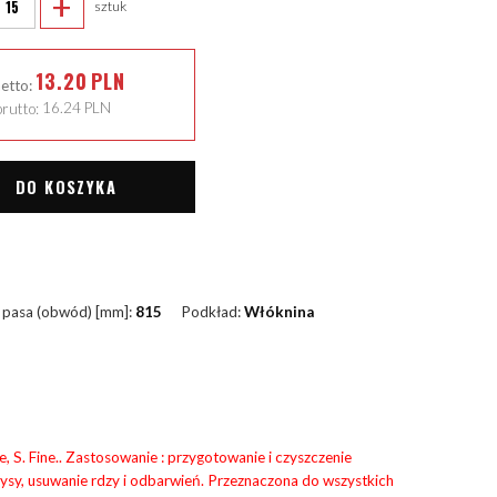
+
sztuk
13.20
PLN
netto:
rutto:
16.24
PLN
DO KOSZYKA
 pasa (obwód) [mm]:
815
Podkład:
Włóknina
 S. Fine.. Zastosowanie : przygotowanie i czyszczenie
rysy, usuwanie rdzy i odbarwień. Przeznaczona do wszystkich