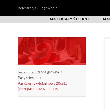
Rejestracja / Logowanie
MATERIAŁY ŚCIERNE
MA
Strona główna
Jesteś tutaj:
Pasy ścierne
Pas ścierny włókninowy 20x815
(P120)MEDIUM NORTON