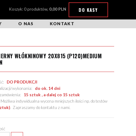
DO KASY
Koszyk: 0 produktów,
0,00 PLN
Y
O NAS
KONTAKT
IERNY WŁÓKNINOWY 20X815 (P120)MEDIUM
N
ość:
DO PRODUKCJI
alizacji/wykonania:
do ok. 14 dni
. zamówienia:
15 sztuk , a dalej co 15 sztuk
żliwa indywidualna wycena mniejszych ilości np. do testów
sztuk)
.
Zapraszamy do kontaktu z nami
.
lość