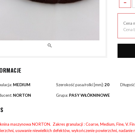
-
Cena 
Cena b
FORMACJE
ulacja:
MEDIUM
Szerokość pasa/rolki [mm]:
20
Długość
ducent:
NORTON
Grupa:
PASY WŁÓKNINOWE
IS
nina maszynowa NORTON. Zakres granulacji : Coarse, Medium, Fine, V. Fine,
erzchni, usuwanie niewielkich defektów, wykończenie powierzchni, nadanie 