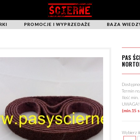
RKI
PROMOCJE I WYPRZEDAŻE
BAZA WIEDZ
PAS ŚC
NORTO
Dostępn
Termin re
Ilość min
UWAGA! Mo
(min.15 
Wybierz i